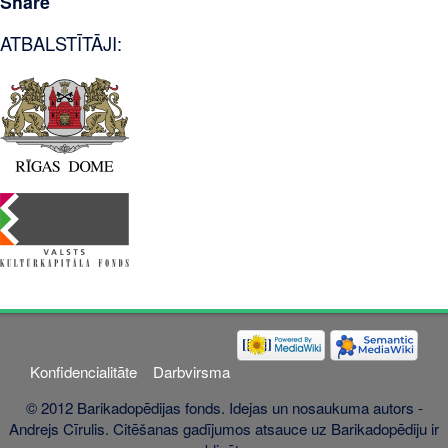
Share
ATBALSTĪTĀJI:
Konfidencialitāte
Darbvirsma
© 2012 Barikadopēdijas fonds. Idejas un nosaukuma autors -
Andrejs Cīrulis. Citēšanas gadījumos atsauce uz Barikadopēdiju ir