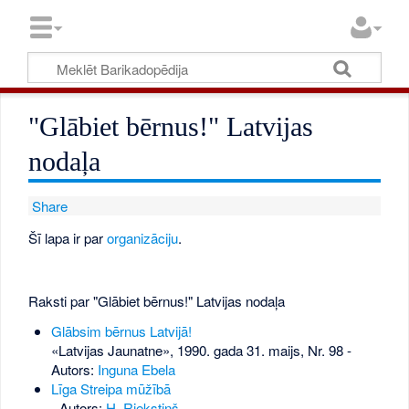
"Glābiet bērnus!" Latvijas
nodaļa
Share
Šī lapa ir par
organizāciju
.
Raksti par "Glābiet bērnus!" Latvijas nodaļa
Glābsim bērnus Latvijā!
«Latvijas Jaunatne», 1990. gada 31. maijs, Nr. 98
-
Autors:
Inguna Ebela
Līga Streipa mūžībā
- Autors:
H. Riekstiņš