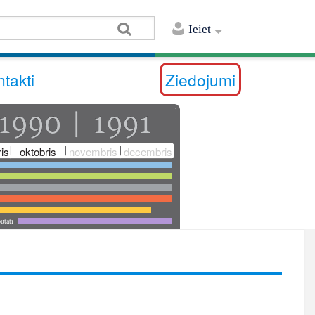
Ieiet
takti
Ziedojumi
is
oktobris
novembris
decembris
utāti