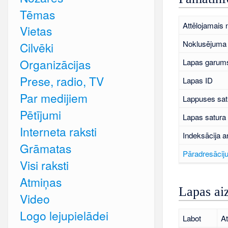
Tēmas
Attēlojamais
Vietas
Noklusējuma 
Cilvēki
Organizācijas
Lapas garums
Prese, radio, TV
Lapas ID
Par medijiem
Lappuses sat
Pētījumi
Lapas satura
Interneta raksti
Indeksācija a
Grāmatas
Pāradresāciju
Visi raksti
Atmiņas
Lapas ai
Video
Logo lejupielādei
Labot
At