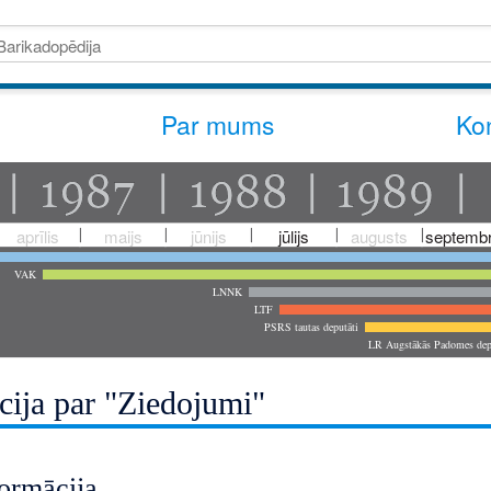
Par mums
Kon
aprīlis
maijs
jūnijs
jūlijs
augusts
septembr
VAK
LNNK
LTF
PSRS tautas deputāti
LR Augstākās Padomes dep
cija par "Ziedojumi"
ormācija