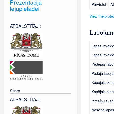
Prezentācija
Pārvietot
At
lejupielādei
View the protec
ATBALSTĪTĀJI:
Labojumu
Lapas izveido
Lapas izveid
Pēdējais labo
Pēdējā laboj
Kopējais izma
Share
Kopējais atse
ATBALSTĪTĀJI:
Izmaiņu skait
Neseno lapas 