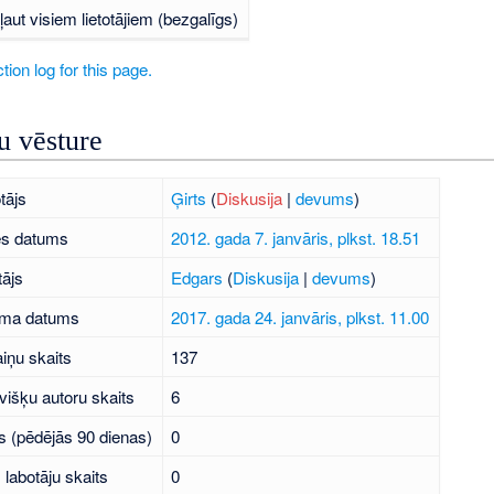
ļaut visiem lietotājiem (bezgalīgs)
tion log for this page.
 vēsture
tājs
Ģirts
(
Diskusija
|
devums
)
es datums
2012. gada 7. janvāris, plkst. 18.51
tājs
Edgars
(
Diskusija
|
devums
)
uma datums
2017. gada 24. janvāris, plkst. 11.00
iņu skaits
137
višķu autoru skaits
6
s (pēdējās 90 dienas)
0
labotāju skaits
0