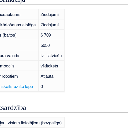
 nosaukums
Ziedojumi
kārtošanas atslēga
Ziedojumi
 (baitos)
6 709
5050
ura valoda
lv - latviešu
 modelis
vikiteksts
r robotiem
Atļauta
 skaits uz šo lapu
0
zsardzība
ļaut visiem lietotājiem (bezgalīgs)