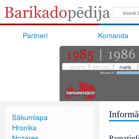
Partneri
Komanda
janvāris
februāris
marts
Helsinki-86
Informā
Sākumlapa
Hronika
Nozares
Pamatinf