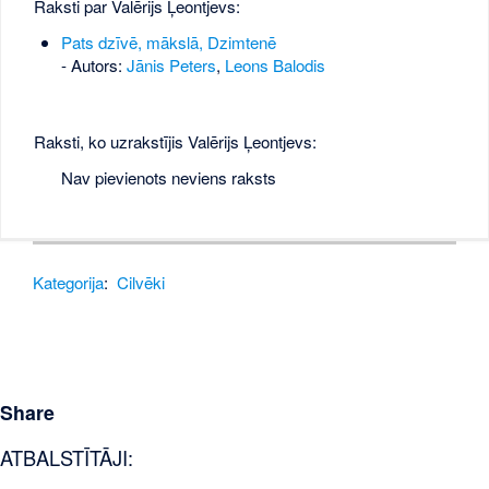
Raksti par Valērijs Ļeontjevs:
Pats dzīvē, mākslā, Dzimtenē
- Autors:
Jānis Peters
,
Leons Balodis
Raksti, ko uzrakstījis Valērijs Ļeontjevs:
Nav pievienots neviens raksts
Kategorija
:
Cilvēki
Share
ATBALSTĪTĀJI: