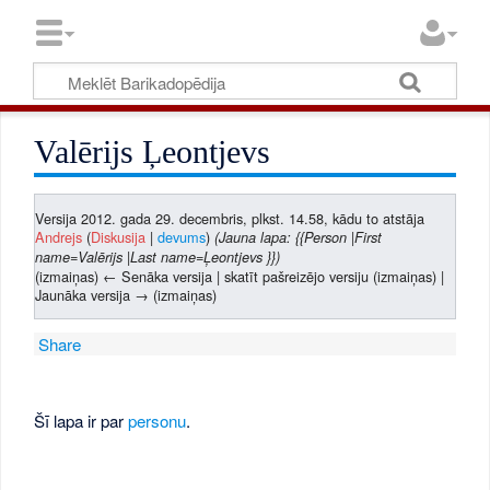
Valērijs Ļeontjevs
Versija 2012. gada 29. decembris, plkst. 14.58, kādu to atstāja
Andrejs
(
Diskusija
|
devums
)
(Jauna lapa: {{Person |First
name=Valērijs |Last name=Ļeontjevs }})
(izmaiņas) ← Senāka versija | skatīt pašreizējo versiju (izmaiņas) |
Jaunāka versija → (izmaiņas)
Share
Šī lapa ir par
personu
.