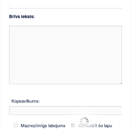
Brīvs teksts:
Kopsavilkums:
Maznozīmīgs labojums
Uzraudzīt šo lapu