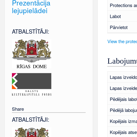
Prezentācija
Protections a
lejupielādei
Labot
Pārvietot
ATBALSTĪTĀJI:
View the protec
Labojumu
Lapas izveido
Lapas izveid
Pēdējais labo
Share
Pēdējā laboj
ATBALSTĪTĀJI:
Kopējais izma
Kopējais atse