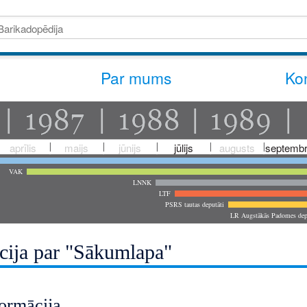
Par mums
Kon
aprīlis
maijs
jūnijs
jūlijs
augusts
septembr
VAK
LNNK
LTF
PSRS tautas deputāti
LR Augstākās Padomes dep
cija par "Sākumlapa"
ormācija