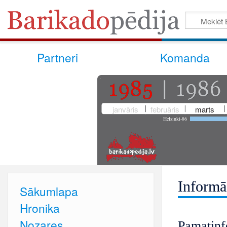
Partneri
Komanda
janvāris
februāris
marts
Helsinki-86
Informā
Sākumlapa
Hronika
Nozares
Pamatinf