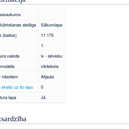
 nosaukums
kārtošanas atslēga
Sākumlapa
 (baitos)
11 175
1
ura valoda
lv - latviešu
 modelis
vikiteksts
r robotiem
Atļauta
 skaits uz šo lapu
0
tura lapa
Jā
zsardzība