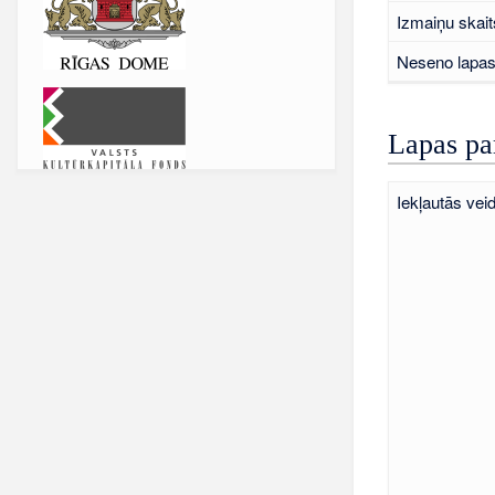
Izmaiņu skait
Neseno lapas 
Lapas pa
Iekļautās vei