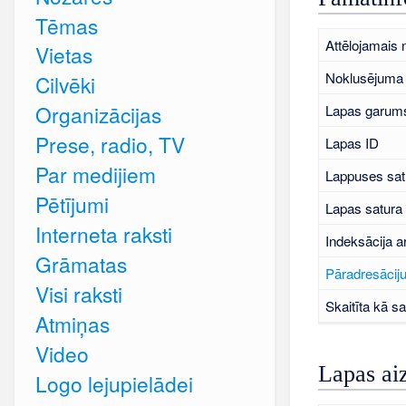
Tēmas
Attēlojamais
Vietas
Noklusējuma 
Cilvēki
Organizācijas
Lapas garums
Prese, radio, TV
Lapas ID
Par medijiem
Lappuses sat
Pētījumi
Lapas satura
Interneta raksti
Indeksācija a
Grāmatas
Pāradresāciju
Visi raksti
Skaitīta kā sa
Atmiņas
Video
Lapas ai
Logo lejupielādei