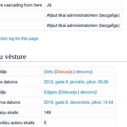
re cascading from here
Jā
Atļaut tikai administratoriem (bezgalīgs)
Atļaut tikai administratoriem (bezgalīgs)
tion log for this page.
 vēsture
tājs
Ģirts
(
Diskusija
|
devums
)
es datums
2012. gada 9. janvāris, plkst. 00.28
tājs
Edgars
(
Diskusija
|
devums
)
uma datums
2019. gada 6. decembris, plkst. 14.54
iņu skaits
149
višķu autoru skaits
5