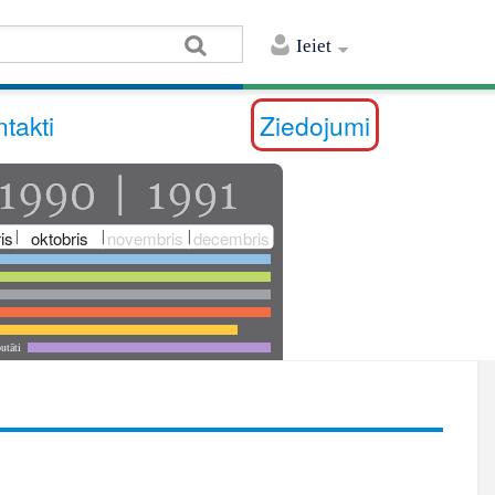
Ieiet
takti
Ziedojumi
is
oktobris
novembris
decembris
utāti