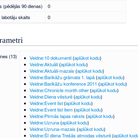
s (pēdējās 90 dienas)
0
labotāju skaits
0
rametri
dnes (13)
Veidne:10 dokumenti
(
aplūkot kodu
)
Veidne:Aktuāli
(
aplūkot kodu
)
Veidne:Aktuāli-mazais
(
aplūkot kodu
)
Veidne:Barikāžu grāmata 1. lapā
(
aplūkot kodu
)
Veidne:Barikāžu konference 2011
(
aplūkot kodu
)
Veidne:Chronicle month other
(
aplūkot kodu
)
Veidne:Diena vēsturē
(
aplūkot kodu
)
Veidne:Event list
(
aplūkot kodu
)
Veidne:Event list item
(
aplūkot kodu
)
Veidne:Pirmās lapas raksts
(
aplūkot kodu
)
Veidne:Uzruna
(
aplūkot kodu
)
Veidne:Uzruna-mazais
(
aplūkot kodu
)
Veidne:Šī diena Trešās atmodas vēsturē
(
aplūkot kod