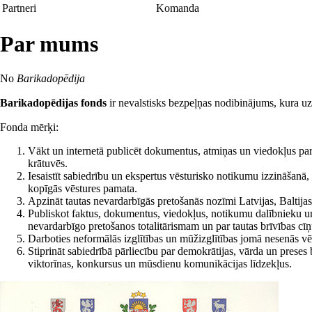
Partneri
Komanda
Par mums
No
Barikadopēdija
Barikadopēdijas fonds
ir nevalstisks bezpeļņas nodibinājums, kura uz
Fonda mērķi:
Vākt un internetā publicēt dokumentus, atmiņas un viedokļus pa
krātuvēs.
Iesaistīt sabiedrību un ekspertus vēsturisko notikumu izzināšanā,
kopīgās vēstures pamata.
Apzināt tautas nevardarbīgās pretošanās nozīmi Latvijas, Baltij
Publiskot faktus, dokumentus, viedokļus, notikumu dalībnieku un a
nevardarbīgo pretošanos totalitārismam un par tautas brīvības cī
Darboties neformālās izglītības un mūžizglītības jomā nesenās vē
Stiprināt sabiedrībā pārliecību par demokrātijas, vārda un preses
viktorīnas, konkursus un mūsdienu komunikācijas līdzekļus.