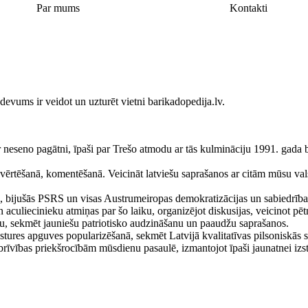
Par mums
Kontakti
devums ir veidot un uzturēt vietni barikadopedija.lv.
r neseno pagātni, īpaši par Trešo atmodu ar tās kulmināciju 1991. ga
 vērtēšanā, komentēšanā. Veicināt latviešu saprašanos ar citām mūsu val
as, bijušās PSRS un visas Austrumeiropas demokratizācijas un sabiedrīb
culiecinieku atmiņas par šo laiku, organizējot diskusijas, veicinot pētni
ņu, sekmēt jauniešu patriotisko audzināšanu un paaudžu saprašanos.
stures apguves popularizēšanā, sekmēt Latvijā kvalitatīvas pilsoniskās 
 brīvības priekšrocībām mūsdienu pasaulē, izmantojot īpaši jaunatnei iz