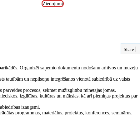
Ziedojumi
Share
da barikādēs. Organizēt saņemto dokumentu nodošanu arhīvos un muzeju
sts tautībām un nepilsoņu integrēšanos vienotā sabiedrībā uz valsts
as pārveides procesos, sekmēt mūžizglītību minētajās jomās.
eciskos, izglītības, kultūras un mākslas, kā arī piemiņas projektus par
sabiedrības izaugsmi.
strādātas programmas, materiālus, projektus, konferences, seminārus,