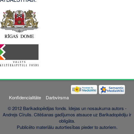
Konfidencialitāte
Darbvirsma
© 2012 Barikadopēdijas fonds. Idejas un nosaukuma autors -
Andrejs Cīrulis. Citēšanas gadījumos atsauce uz Barikadopēdiju ir
obligāta.
Publicēto materiālu autortiesības pieder to autoriem.