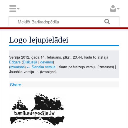
Logo lejupielādei
Versija 2012. gada 14. februāris, plkst. 23.44, kādu to atstāja
Edgars
(
Diskusija
|
devums
)
(
izmaiņas
)
← Senāka versija
| skatīt pašreizējo versiju (izmaiņas) |
Jaunāka versija → (izmaiņas)
Share