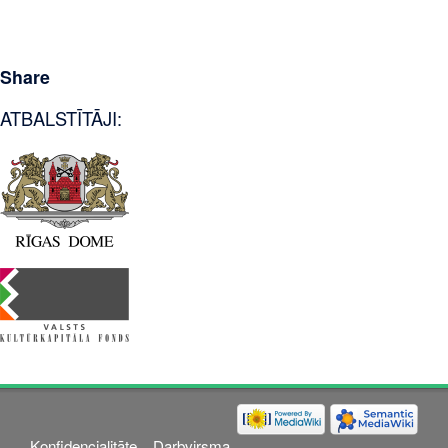
Share
ATBALSTĪTĀJI:
Konfidencialitāte
Darbvirsma