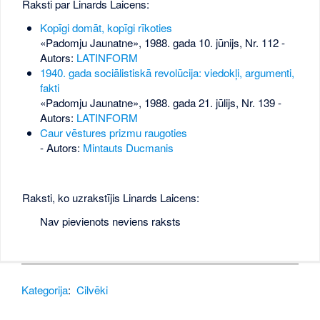
Raksti par Linards Laicens:
Kopīgi domāt, kopīgi rīkoties
«Padomju Jaunatne», 1988. gada 10. jūnijs, Nr. 112
-
Autors:
LATINFORM
1940. gada sociālistiskā revolūcija: viedokļi, argumenti,
fakti
«Padomju Jaunatne», 1988. gada 21. jūlijs, Nr. 139
-
Autors:
LATINFORM
Caur vēstures prizmu raugoties
- Autors:
Mintauts Ducmanis
Raksti, ko uzrakstījis Linards Laicens:
Nav pievienots neviens raksts
Kategorija
:
Cilvēki