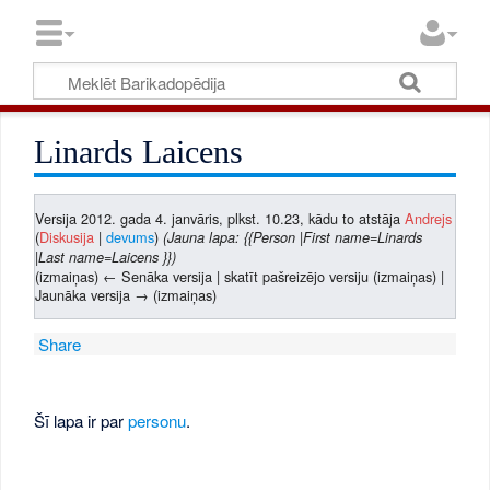
Linards Laicens
Versija 2012. gada 4. janvāris, plkst. 10.23, kādu to atstāja
Andrejs
(
Diskusija
|
devums
)
(Jauna lapa: {{Person |First name=Linards
|Last name=Laicens }})
(izmaiņas) ← Senāka versija | skatīt pašreizējo versiju (izmaiņas) |
Jaunāka versija → (izmaiņas)
Share
Šī lapa ir par
personu
.