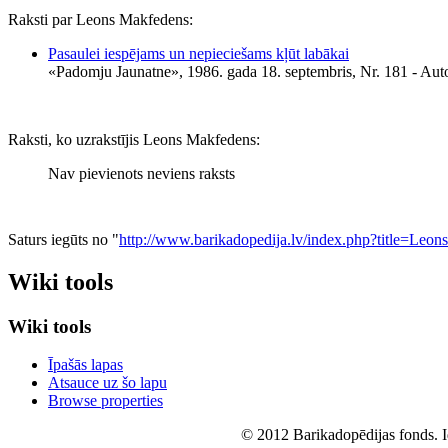
Raksti par Leons Makfedens:
Pasaulei iespējams un nepieciešams kļūt labākai
«Padomju Jaunatne», 1986. gada 18. septembris, Nr. 181
- Aut
Raksti, ko uzrakstījis Leons Makfedens:
Nav pievienots neviens raksts
Saturs iegūts no "
http://www.barikadopedija.lv/index.php?title=Le
Wiki tools
Wiki tools
Īpašās lapas
Atsauce uz šo lapu
Browse properties
© 2012 Barikadopēdijas fonds. Id