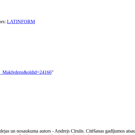
ors:
LATINFORM
ons_Makfedens&oldid=24166
"
ejas un nosaukuma autors - Andrejs Cīrulis. Citēšanas gadījumos atsau