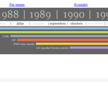
Par mums
Kontakti
ūnijs
jūlijs
augusts
septembris
oktobris
novembris
LNNK
LTF
PSRS tautas deputāti
LR Augstākās Padomes deputāti