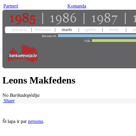
Partneri
Komanda
janvāris
februāris
marts
aprīlis
maijs
j
Helsinki-86
VAK
Leons Makfedens
No
Barikadopēdija
Share
Šī lapa ir par
personu
.