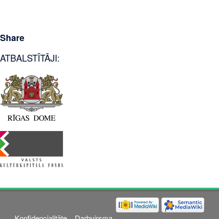
Share
ATBALSTĪTĀJI:
Konfidencialitāte
Darbvirsma