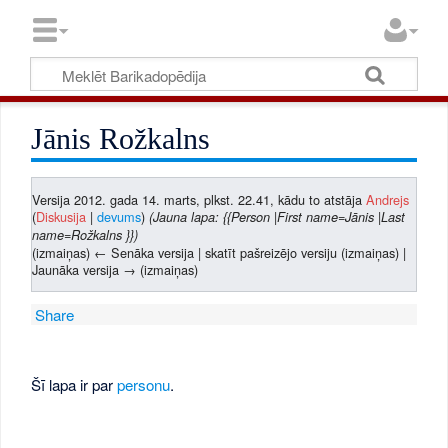
Jānis Rožkalns
Versija 2012. gada 14. marts, plkst. 22.41, kādu to atstāja
Andrejs
(
Diskusija
|
devums
)
(Jauna lapa: {{Person |First name=Jānis |Last
name=Rožkalns }})
(izmaiņas) ← Senāka versija | skatīt pašreizējo versiju (izmaiņas) |
Jaunāka versija → (izmaiņas)
Share
Šī lapa ir par
personu
.