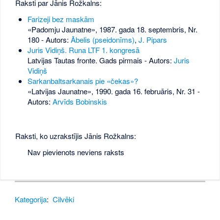
Raksti par Jānis Rožkalns:
Farizeji bez maskām
«Padomju Jaunatne», 1987. gada 18. septembris, Nr.
180
- Autors:
Ābelis (pseidonīms)
,
J. Pipars
Juris Vidiņš. Runa LTF 1. kongresā
Latvijas Tautas fronte. Gads pirmais - Autors:
Juris
Vidiņš
Sarkanbaltsarkanais pie «čekas»?
«Latvijas Jaunatne», 1990. gada 16. februāris, Nr. 31
-
Autors:
Arvīds Bobinskis
Raksti, ko uzrakstījis Jānis Rožkalns:
Nav pievienots neviens raksts
Kategorija
:
Cilvēki