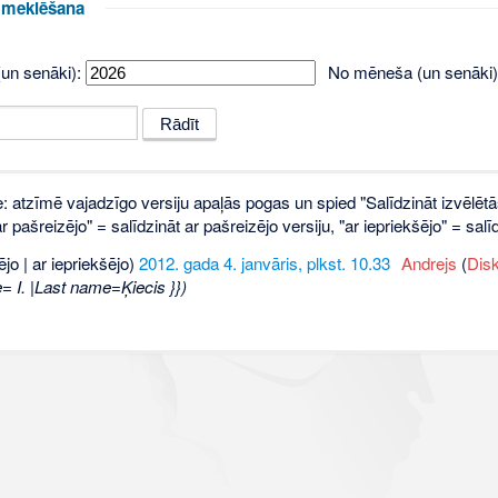
u meklēšana
un senāki):
No mēneša (un senāki)
e: atzīmē vajadzīgo versiju apaļās pogas un spied "Salīdzināt izvēlētā
 pašreizējo" = salīdzināt ar pašreizējo versiju, "ar iepriekšējo" = sa
ējo | ar iepriekšējo)
2012. gada 4. janvāris, plkst. 10.33
‎
Andrejs
(
Disk
= I. |Last name=Ķiecis }})