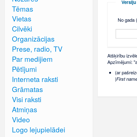
Versij
Tēmas
Vietas
No gada (
Cilvēki
Organizācijas
Prese, radio, TV
Atšķirību izvēl
Par medijiem
Apzīmējumi: "ar
Pētījumi
(ar pašreiz
Interneta raksti
|First name
Grāmatas
Visi raksti
Atmiņas
Video
Logo lejupielādei