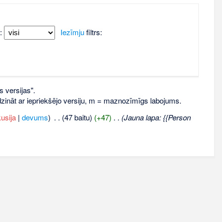
:
Iezīmju
filtrs:
s versijas".
līdzināt ar iepriekšējo versiju, m = maznozīmīgs labojums.
usija
|
devums
)
‎
. .
(47 baitu)
(+47)
‎
. .
(Jauna lapa: {{Person