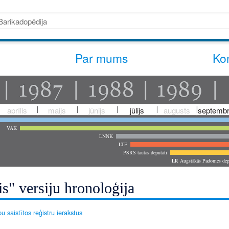
Par mums
Kon
aprīlis
maijs
jūnijs
jūlijs
augusts
septembr
VAK
LNNK
LTF
PSRS tautas deputāti
LR Augstākās Padomes dep
is" versiju hronoloģija
u saistītos reģistru ierakstus