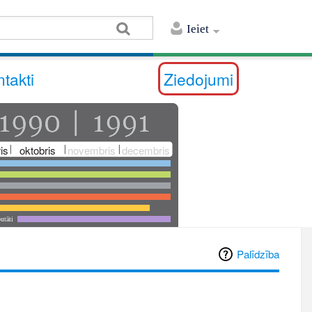
Ieiet
takti
Ziedojumi
is
oktobris
novembris
decembris
utāti
Palīdzība