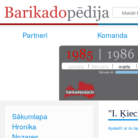
Partneri
Komanda
janvāris
februāris
marts
Helsinki-86
"I. Ķiec
Sākumlapa
Hronika
Apskatīt ar šo lap
Nozares