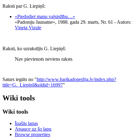
Raksti par G. Liepiņš:
«Piedodiet manu vaļsirdību…»
«Padomju Jaunatne», 1988. gada 29. marts, Nr. 61
- Autors:
Vineta Vizule
Raksti, ko uzrakstījis G. Liepiņš:
Nav pievienots neviens raksts
Saturs iegūts no "
http://www.barikadopedija.lv/index.php?
title=G._Liepiņš&oldid=16997
"
Wiki tools
Wiki tools
Īpašās lapas
Atsauce uz šo lapu
Browse properties