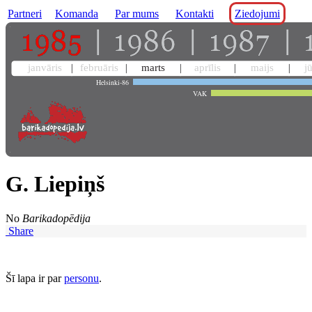
Partneri
Komanda
Par mums
Kontakti
Ziedojumi
janvāris
februāris
marts
aprīlis
maijs
j
Helsinki-86
VAK
G. Liepiņš
No
Barikadopēdija
Share
Šī lapa ir par
personu
.