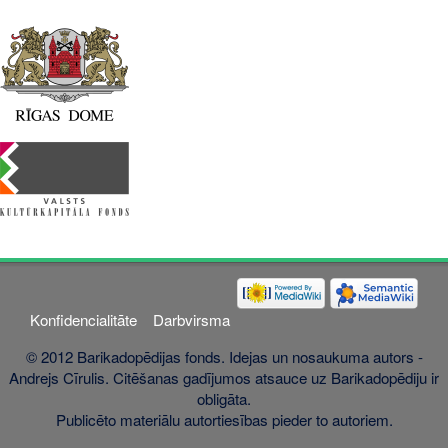
Konfidencialitāte
Darbvirsma
© 2012 Barikadopēdijas fonds. Idejas un nosaukuma autors -
Andrejs Cīrulis. Citēšanas gadījumos atsauce uz Barikadopēdiju ir
obligāta.
Publicēto materiālu autortiesības pieder to autoriem.