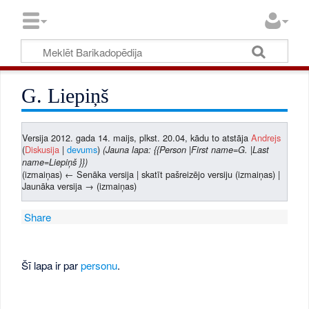
G. Liepiņš
Versija 2012. gada 14. maijs, plkst. 20.04, kādu to atstāja
Andrejs
(
Diskusija
|
devums
)
(Jauna lapa: {{Person |First name=G. |Last
name=Liepiņš }})
(izmaiņas) ← Senāka versija | skatīt pašreizējo versiju (izmaiņas) |
Jaunāka versija → (izmaiņas)
Share
Šī lapa ir par
personu
.