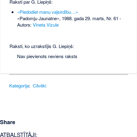
Raksti par G. Liepiņš:
«Piedodiet manu vaļsirdību…»
«Padomju Jaunatne», 1988. gada 29. marts, Nr. 61
-
Autors:
Vineta Vizule
Raksti, ko uzrakstījis G. Liepiņš:
Nav pievienots neviens raksts
Kategorija
:
Cilvēki
Share
ATBALSTĪTĀJI: