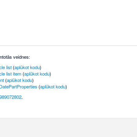
ntotās veidnes:
le list
(
aplūkot kodu
)
le list item
(
aplūkot kodu
)
nt
(
aplūkot kodu
)
DatePartProperties
(
aplūkot kodu
)
989072802
.