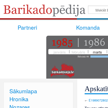
Partneri
Komanda
janvāris
februāris
marts
Helsinki-86
Apskatī
Sākumlapa
Hronika
←
E1989072802
Nozares
Tev nav atļauts