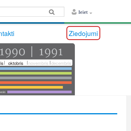
Ieiet
takti
Ziedojumi
is
oktobris
novembris
decembris
utāti