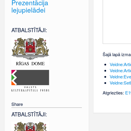
Prezentācija
lejupielādei
ATBALSTĪTĀJI:
Šajā lapā izma
Veidne:Artic
Veidne:Artic
Veidne:Eve
Veidne:Set
Atgriezties:
E1
Share
ATBALSTĪTĀJI: