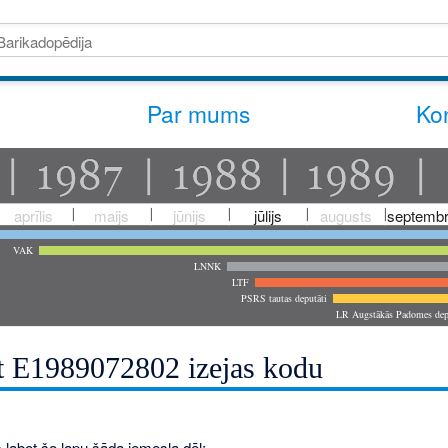
Par mums
Kon
aprīlis
maijs
jūnijs
jūlijs
augusts
septembr
VAK
LNNK
LTF
PSRS tautas deputāti
LR Augstākās Padomes dep
t E1989072802 izejas kodu
 labot šo lapu šāda iemesla dēļ: