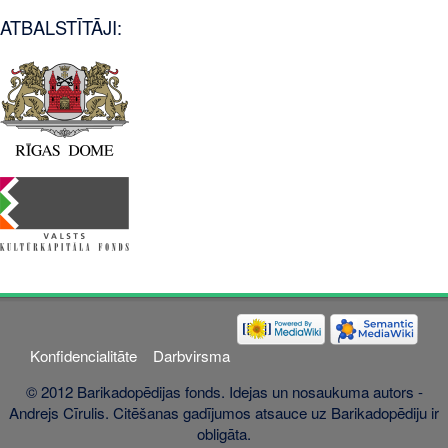
ATBALSTĪTĀJI:
Konfidencialitāte
Darbvirsma
© 2012 Barikadopēdijas fonds. Idejas un nosaukuma autors -
Andrejs Cīrulis. Citēšanas gadījumos atsauce uz Barikadopēdiju ir
obligāta.