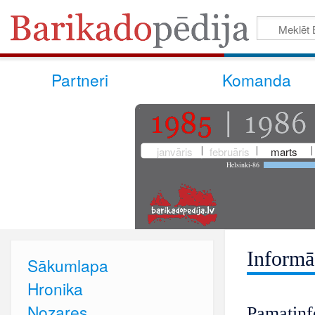
Partneri
Komanda
janvāris
februāris
marts
Helsinki-86
Informā
Sākumlapa
Hronika
Nozares
Pamatinf