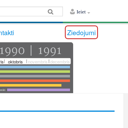
Ieiet
takti
Ziedojumi
is
oktobris
novembris
decembris
utāti