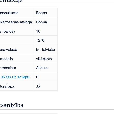
 nosaukums
Bonna
kārtošanas atslēga
Bonna
 (baitos)
16
7276
ura valoda
lv - latviešu
 modelis
vikiteksts
r robotiem
Atļauta
 skaits uz šo lapu
0
tura lapa
Jā
zsardzība