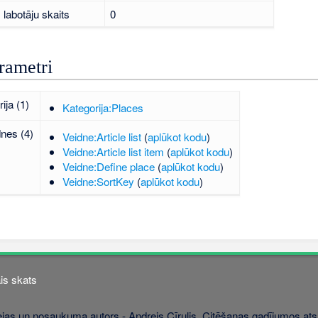
labotāju skaits
0
rametri
ija (1)
Kategorija:Places
dnes (4)
Veidne:Article list
(
aplūkot kodu
)
Veidne:Article list item
(
aplūkot kodu
)
Veidne:Define place
(
aplūkot kodu
)
Veidne:SortKey
(
aplūkot kodu
)
is skats
jas un nosaukuma autors - Andrejs Cīrulis. Citēšanas gadījumos atsa