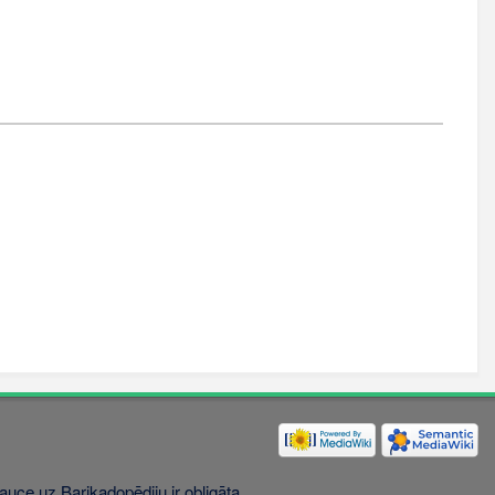
uce uz Barikadopēdiju ir obligāta.