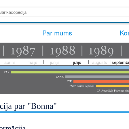
Par mums
Kon
aprīlis
maijs
jūnijs
jūlijs
augusts
septembr
VAK
LNNK
LTF
PSRS tautas deputāti
LR Augstākās Padomes dep
cija par "Bonna"
ormācija