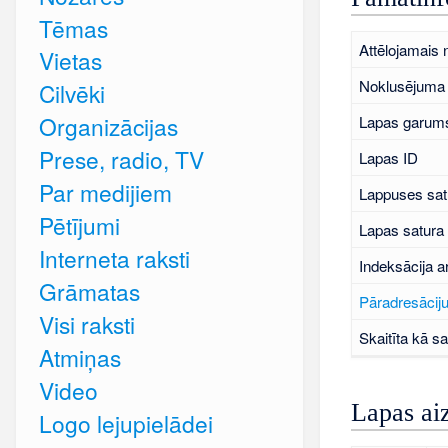
Tēmas
Attēlojamais
Vietas
Noklusējuma 
Cilvēki
Organizācijas
Lapas garums
Prese, radio, TV
Lapas ID
Par medijiem
Lappuses sat
Pētījumi
Lapas satura
Interneta raksti
Indeksācija a
Grāmatas
Pāradresāciju
Visi raksti
Skaitīta kā sa
Atmiņas
Video
Lapas ai
Logo lejupielādei