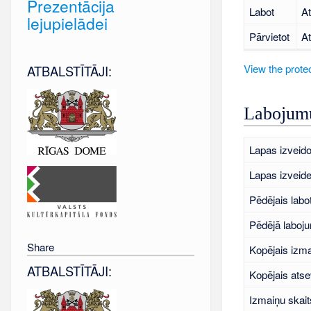
Prezentācija
Labot
At
lejupielādei
Pārvietot
At
View the protec
ATBALSTĪTĀJI:
Labojumu
Lapas izveido
Lapas izveid
Pēdējais labo
Pēdējā laboj
Share
Kopējais izma
ATBALSTĪTĀJI:
Kopējais atse
Izmaiņu skait