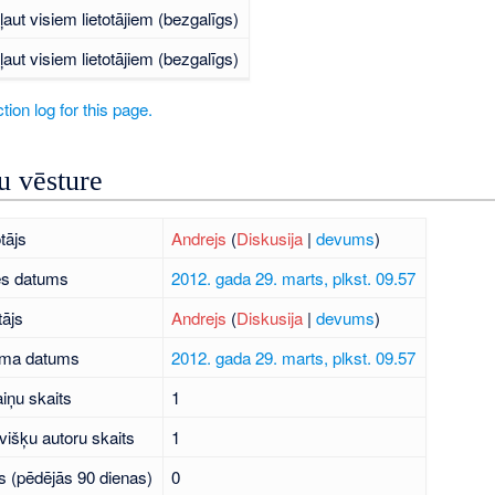
ļaut visiem lietotājiem (bezgalīgs)
ļaut visiem lietotājiem (bezgalīgs)
tion log for this page.
 vēsture
tājs
Andrejs
(
Diskusija
|
devums
)
es datums
2012. gada 29. marts, plkst. 09.57
tājs
Andrejs
(
Diskusija
|
devums
)
uma datums
2012. gada 29. marts, plkst. 09.57
iņu skaits
1
višķu autoru skaits
1
s (pēdējās 90 dienas)
0