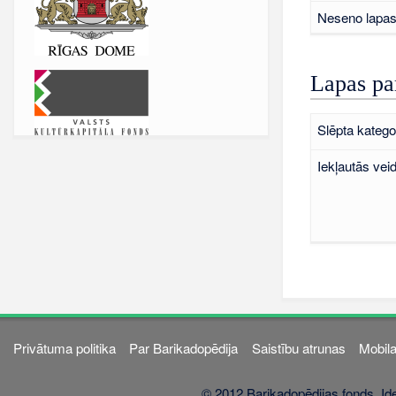
Neseno lapas 
Lapas pa
Slēpta kategor
Iekļautās vei
Privātuma politika
Par Barikadopēdija
Saistību atrunas
Mobila
© 2012 Barikadopēdijas fonds. Ide