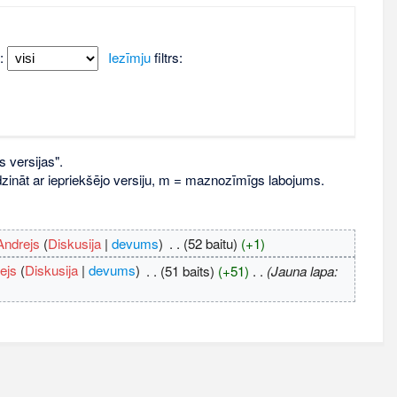
:
Iezīmju
filtrs:
s versijas".
līdzināt ar iepriekšējo versiju, m = maznozīmīgs labojums.
Andrejs
(
Diskusija
|
devums
)
‎
. .
(52 baitu)
(+1)
ejs
(
Diskusija
|
devums
)
‎
. .
(51 baits)
(+51)
‎
. .
(Jauna lapa: