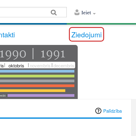
Ieiet
takti
Ziedojumi
is
oktobris
novembris
decembris
utāti
Palīdzība