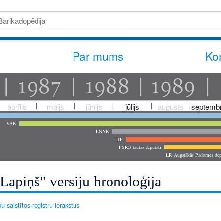
Par mums
Kon
aprīlis
maijs
jūnijs
jūlijs
augusts
septembr
VAK
LNNK
LTF
PSRS tautas deputāti
LR Augstākās Padomes dep
Lapiņš" versiju hronoloģija
u saistītos reģistru ierakstus