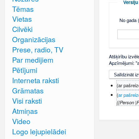
Versij
Tēmas
Vietas
No gada (
Cilvēki
Organizācijas
Prese, radio, TV
Atšķirību izvēl
Par medijiem
Apzīmējumi: "ar
Pētījumi
Interneta raksti
(ar pašreiz
Grāmatas
(
ar pašreiz
Visi raksti
{{Person |
Atmiņas
Video
Logo lejupielādei