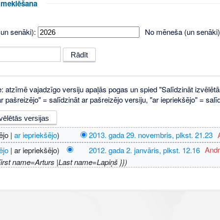
u meklēšana
un senāki):
No mēneša (un senāki)
e: atzīmē vajadzīgo versiju apaļās pogas un spied "Salīdzināt izvēlētā
 pašreizējo" = salīdzināt ar pašreizējo versiju, "ar iepriekšējo" = sa
ējo |
ar iepriekšējo
)
2013. gada 29. novembris, plkst. 21.23
‎
ējo
| ar iepriekšējo)
2012. gada 2. janvāris, plkst. 12.16
‎
Andr
First name=Arturs |Last name=Lapiņš }})