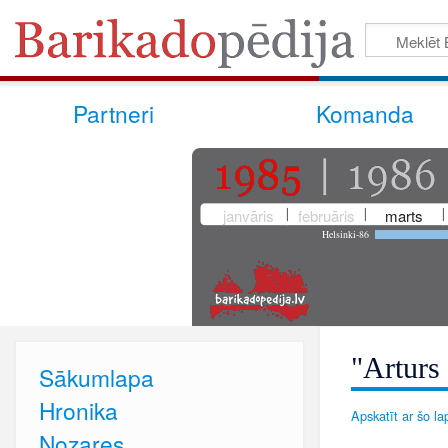
Partneri
Komanda
janvāris
februāris
marts
Helsinki-86
"Arturs 
Sākumlapa
Hronika
Apskatīt ar šo lap
Nozares