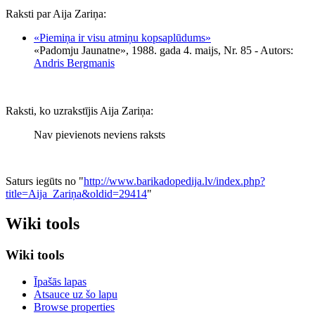
Raksti par Aija Zariņa:
«Piemiņa ir visu atmiņu kopsaplūdums»
«Padomju Jaunatne», 1988. gada 4. maijs, Nr. 85
- Autors:
Andris Bergmanis
Raksti, ko uzrakstījis Aija Zariņa:
Nav pievienots neviens raksts
Saturs iegūts no "
http://www.barikadopedija.lv/index.php?
title=Aija_Zariņa&oldid=29414
"
Wiki tools
Wiki tools
Īpašās lapas
Atsauce uz šo lapu
Browse properties