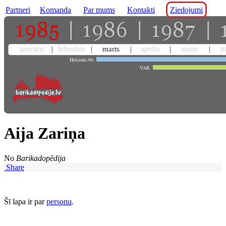
Partneri
Komanda
Par mums
Kontakti
Ziedojumi
janvāris
februāris
marts
aprīlis
maijs
j
Helsinki-86
VAK
Aija Zariņa
No
Barikadopēdija
Share
Šī lapa ir par
personu
.