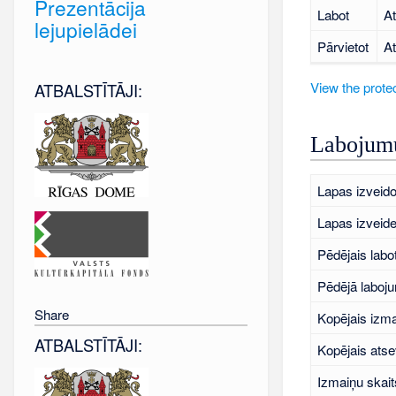
Prezentācija
Labot
At
lejupielādei
Pārvietot
At
View the protec
ATBALSTĪTĀJI:
Labojumu
Lapas izveido
Lapas izveid
Pēdējais labo
Pēdējā laboj
Share
Kopējais izma
ATBALSTĪTĀJI:
Kopējais atse
Izmaiņu skait