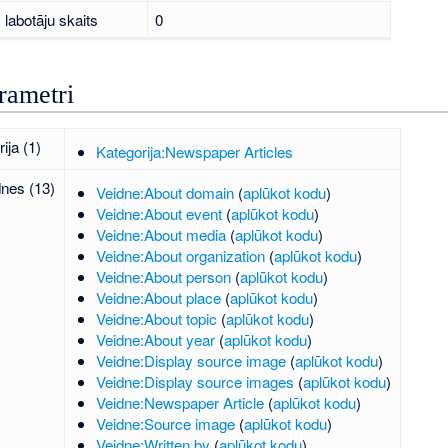
labotāju skaits
0
rametri
ija (1)
Kategorija:Newspaper Articles
dnes (13)
Veidne:About domain
(
aplūkot kodu
)
Veidne:About event
(
aplūkot kodu
)
Veidne:About media
(
aplūkot kodu
)
Veidne:About organization
(
aplūkot kodu
)
Veidne:About person
(
aplūkot kodu
)
Veidne:About place
(
aplūkot kodu
)
Veidne:About topic
(
aplūkot kodu
)
Veidne:About year
(
aplūkot kodu
)
Veidne:Display source image
(
aplūkot kodu
)
Veidne:Display source images
(
aplūkot kodu
)
Veidne:Newspaper Article
(
aplūkot kodu
)
Veidne:Source image
(
aplūkot kodu
)
Veidne:Written by
(
aplūkot kodu
)