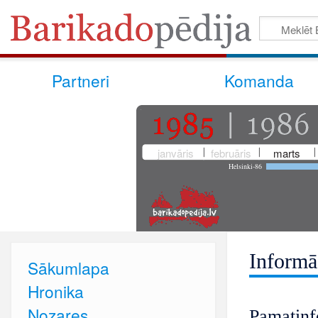
Partneri
Komanda
janvāris
februāris
marts
Helsinki-86
Informā
Sākumlapa
Hronika
Nozares
Pamatinf