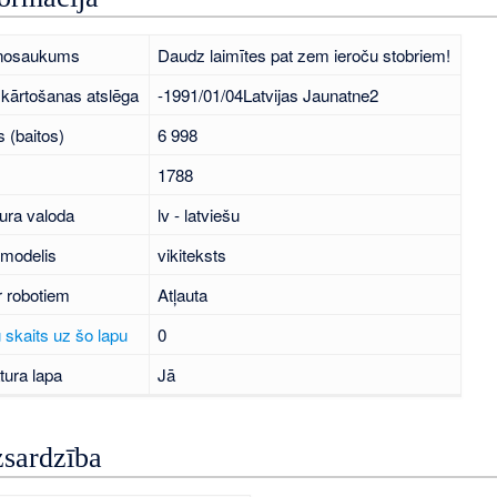
 nosaukums
Daudz laimītes pat zem ieroču stobriem!
kārtošanas atslēga
-1991/01/04Latvijas Jaunatne2
 (baitos)
6 998
1788
ura valoda
lv - latviešu
 modelis
vikiteksts
r robotiem
Atļauta
 skaits uz šo lapu
0
tura lapa
Jā
zsardzība