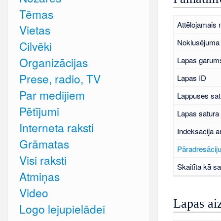
Tēmas
Attēlojamais
Vietas
Noklusējuma 
Cilvēki
Organizācijas
Lapas garums
Prese, radio, TV
Lapas ID
Par medijiem
Lappuses sat
Pētījumi
Lapas satura
Interneta raksti
Indeksācija a
Grāmatas
Pāradresāciju
Visi raksti
Skaitīta kā sa
Atmiņas
Video
Lapas ai
Logo lejupielādei