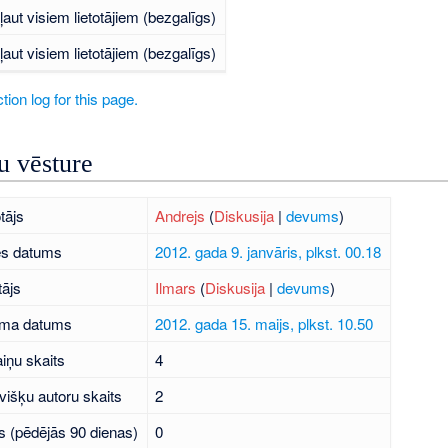
ļaut visiem lietotājiem (bezgalīgs)
ļaut visiem lietotājiem (bezgalīgs)
tion log for this page.
 vēsture
tājs
Andrejs
(
Diskusija
|
devums
)
es datums
2012. gada 9. janvāris, plkst. 00.18
tājs
Ilmars
(
Diskusija
|
devums
)
uma datums
2012. gada 15. maijs, plkst. 10.50
iņu skaits
4
višķu autoru skaits
2
s (pēdējās 90 dienas)
0