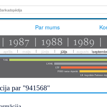
Par mums
Kon
aprīlis
maijs
jūnijs
jūlijs
augusts
septembr
VAK
LNNK
LTF
PSRS tautas deputāti
LR Augstākās Padomes dep
cija par "941568"
ormācija