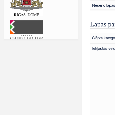
Neseno lapas 
Lapas pa
Slēpta kategor
Iekļautās vei