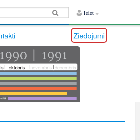
Ieiet
takti
Ziedojumi
is
oktobris
novembris
decembris
utāti