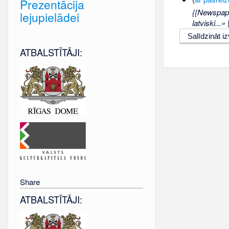
Prezentācija
{{Newspape
lejupielādei
latviski...
ATBALSTĪTĀJI:
Share
ATBALSTĪTĀJI: