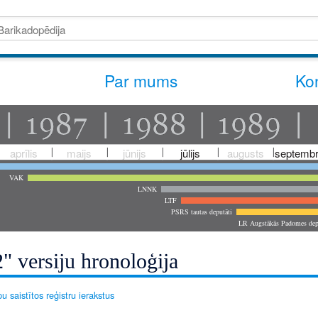
Par mums
Kon
aprīlis
maijs
jūnijs
jūlijs
augusts
septembr
VAK
LNNK
LTF
PSRS tautas deputāti
LR Augstākās Padomes dep
" versiju hronoloģija
u saistītos reģistru ierakstus