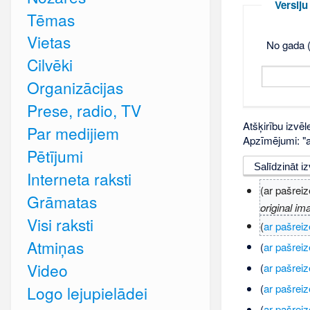
Versij
Tēmas
Vietas
No gada (
Cilvēki
Organizācijas
Prese, radio, TV
Atšķirību izvēl
Par medijiem
Apzīmējumi: "ar
Pētījumi
Interneta raksti
(ar pašreiz
Grāmatas
original im
Visi raksti
(
ar pašreiz
Atmiņas
(
ar pašreiz
Video
(
ar pašreiz
(
ar pašreiz
Logo lejupielādei
(
ar pašreiz