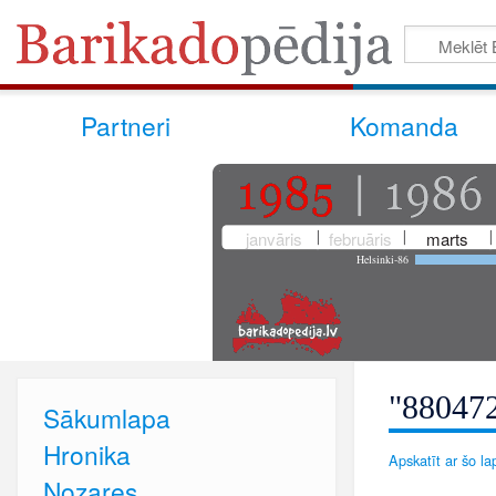
Partneri
Komanda
janvāris
februāris
marts
Helsinki-86
"880472
Sākumlapa
Hronika
Apskatīt ar šo lap
Nozares