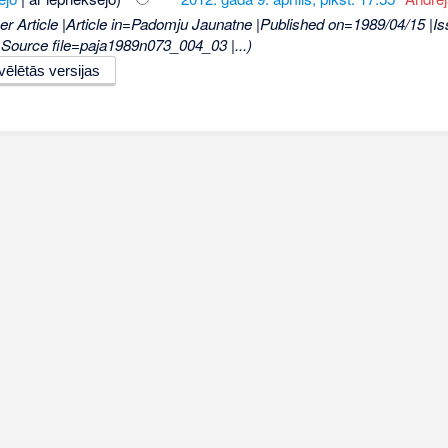
r Article |Article in=Padomju Jaunatne |Published on=1989/04/15 |
» |Source file=paja1989n073_004_03 |...)