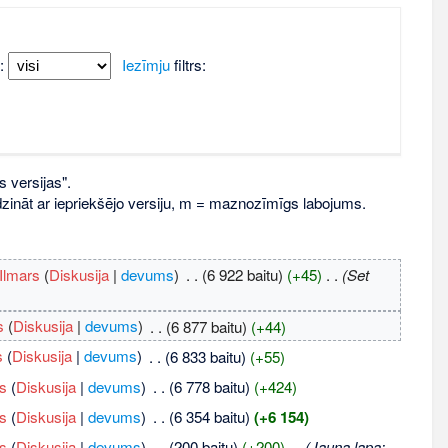
:
Iezīmju
filtrs:
s versijas".
līdzināt ar iepriekšējo versiju, m = maznozīmīgs labojums.
Ilmars
(
Diskusija
|
devums
)
‎
. .
(6 922 baitu)
(+45)
‎
. .
(Set
s
(
Diskusija
|
devums
)
‎
. .
(6 877 baitu)
(+44)
s
(
Diskusija
|
devums
)
‎
. .
(6 833 baitu)
(+55)
js
(
Diskusija
|
devums
)
‎
. .
(6 778 baitu)
(+424)
js
(
Diskusija
|
devums
)
‎
. .
(6 354 baitu)
(+6 154)
js
(
Diskusija
|
devums
)
‎
. .
(200 baitu)
(+200)
‎
. .
(Jauna lapa: