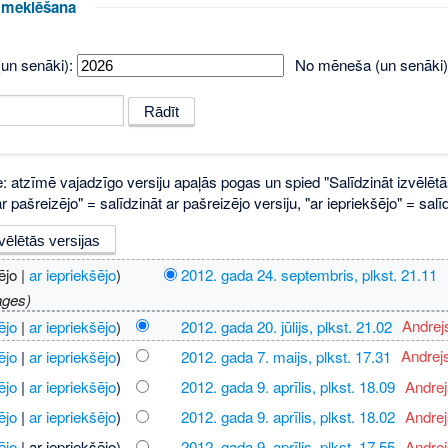
u meklēšana
un senāki):
No mēneša (un senāki)
e: atzīmē vajadzīgo versiju apaļās pogas un spied "Salīdzināt izvēlētā
 pašreizējo" = salīdzināt ar pašreizējo versiju, "ar iepriekšējo" = sa
ējo |
ar iepriekšējo
)
2012. gada 24. septembris, plkst. 21.11
‎
ages)
ējo
|
ar iepriekšējo
)
2012. gada 20. jūlijs, plkst. 21.02
‎
Andrej
ējo
|
ar iepriekšējo
)
2012. gada 7. maijs, plkst. 17.31
‎
Andrej
ējo
|
ar iepriekšējo
)
2012. gada 9. aprīlis, plkst. 18.09
‎
Andre
ējo
|
ar iepriekšējo
)
2012. gada 9. aprīlis, plkst. 18.02
‎
Andre
ējo
| ar iepriekšējo)
2012. gada 9. aprīlis, plkst. 17.55
‎
Andre