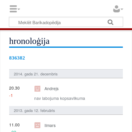
hronoloģija
836382
2014. gada 21. decembris
20.30
Andrejs
-1
nav labojuma kopsavilkuma
2013. gada 12. februāris
11.00
Ilmars
+92