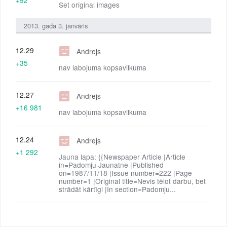
Set original images
2013. gada 3. janvāris
12.29
Andrejs
+35
nav labojuma kopsavilkuma
12.27
Andrejs
+16 981
nav labojuma kopsavilkuma
12.24
Andrejs
+1 292
Jauna lapa: {{Newspaper Article |Article
in=Padomju Jaunatne |Published
on=1987/11/18 |Issue number=222 |Page
number=1 |Original title=Nevis tēlot darbu, bet
strādāt kārtīgi |In section=Padomju...