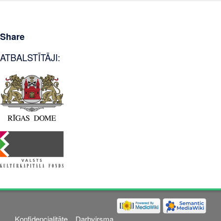
Share
ATBALSTĪTĀJI:
Konfidencialitāte
Darbvirsma