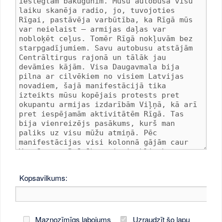
Kopsavilkums:
Maznozīmīgs labojums
Uzraudzīt šo lapu