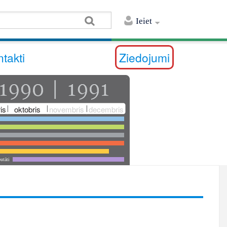
Ieiet
takti
Ziedojumi
is
oktobris
novembris
decembris
utāti