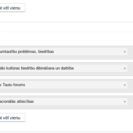
mtautību problēmas, biedrības
ālo kultūras biedrību dibināšana un darbība
as Tautu forums
acionālās attiecības