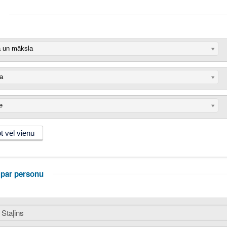
a un māksla
ra
e
 par personu