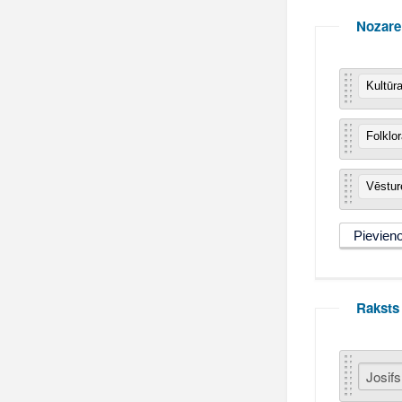
Nozare
Kultūr
Folklo
Vēstur
Raksts