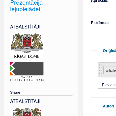
Apraksts:
Prezentācija
lejupielādei
Piezīmes:
ATBALSTĪTĀJI:
Oriģinā
Share
ATBALSTĪTĀJI:
Autori