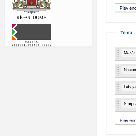
Tēma
Mazāku
Nacion
Latvij
Starpn