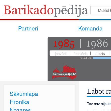
Partneri
Komanda
janvāris
februāris
marts
Helsinki-86
Labot r
Sākumlapa
Hronika
Tev nav atļauts
Nozares