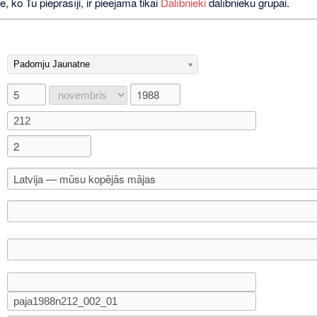
e, ko Tu pieprasīji, ir pieejama tikai
Dalībnieki
dalībnieku grupai.
Padomju Jaunatne