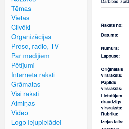
Darbības izpild
Tēmas
Vietas
Raksts no:
Cilvēki
Datums:
Organizācijas
Prese, radio, TV
Numurs:
Par medijiem
Lappuse:
Pētījumi
Oriģinālais
Interneta raksti
virsraksts:
Papildu
Grāmatas
virsraksts:
Visi raksti
Lietotājam
Atmiņas
draudzīgs
virsraksts:
Video
Rubrika:
Logo lejupielādei
Izejas fails: