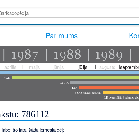
Par mums
Kon
aprīlis
maijs
jūnijs
jūlijs
augusts
septembr
VAK
LNNK
LTF
PSRS tautas deputāti
LR Augstākās Padomes dep
akstu: 786112
 labot šo lapu šāda iemesla dēļ: