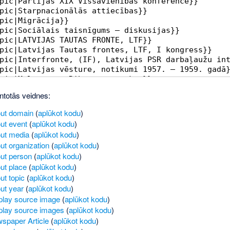
ntotās veidnes:
ut domain
(
aplūkot kodu
)
ut event
(
aplūkot kodu
)
ut media
(
aplūkot kodu
)
ut organization
(
aplūkot kodu
)
ut person
(
aplūkot kodu
)
ut place
(
aplūkot kodu
)
ut topic
(
aplūkot kodu
)
ut year
(
aplūkot kodu
)
play source image
(
aplūkot kodu
)
play source images
(
aplūkot kodu
)
spaper Article
(
aplūkot kodu
)