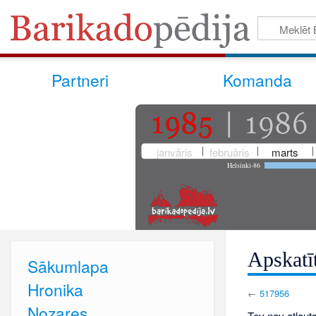
Partneri
Komanda
janvāris
februāris
marts
Helsinki-86
Apskatī
Sākumlapa
Hronika
←
517956
Nozares
Tev nav atļauts