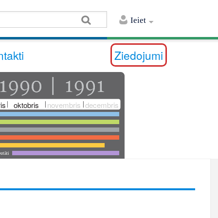
Ieiet
takti
Ziedojumi
is
oktobris
novembris
decembris
utāti