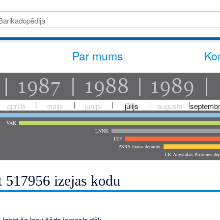
Par mums
Kon
aprīlis
maijs
jūnijs
jūlijs
augusts
septembr
VAK
LNNK
LTF
PSRS tautas deputāti
LR Augstākās Padomes dep
t 517956 izejas kodu
 labot šo lapu šāda iemesla dēļ: