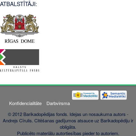
ATBALSTĪTĀJI:
Konfidencialitāte
Darbvirsma
© 2012 Barikadopēdijas fonds. Idejas un nosaukuma autors -
Andrejs Cīrulis. Citēšanas gadījumos atsauce uz Barikadopēdiju ir
obligāta.
Publicēto materiālu autortiesības pieder to autoriem.