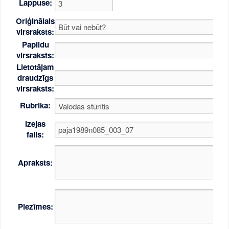
Lappuse:
Oriģinālais
virsraksts:
Papildu
virsraksts:
Lietotājam
draudzīgs
virsraksts:
Rubrika:
Izejas
fails:
Apraksts:
Piezīmes: