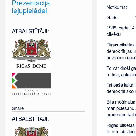
Prezentācija
Notikums:
lejupielādei
Gads:
1988. gada 14. 
ATBALSTĪTĀJI:
cilvēku.
Rīgas pilsētas
demokrātijas un
nevainīgo upuru
To var droši ga
mītiņā, apliec
Tai pašā laikā 
demokrātisko n
Bija mēģinājum
manipulēšanu a
Share
procesam kaitī
ATBALSTĪTĀJI:
Rīgas pilsētas
formā, pievien