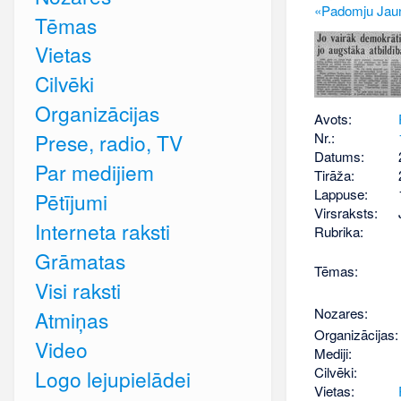
«Padomju Jauna
Tēmas
Vietas
Cilvēki
Organizācijas
Avots:
Nr.:
Prese, radio, TV
Datums:
Par medijiem
Tirāža:
Lappuse:
Pētījumi
Virsraksts:
Interneta raksti
Rubrika:
Grāmatas
Tēmas:
Visi raksti
Nozares:
Atmiņas
Organizācijas:
Video
Mediji:
Cilvēki:
Logo lejupielādei
Vietas: