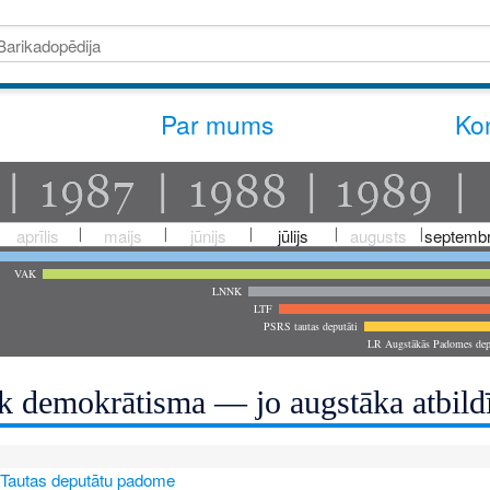
Par mums
Kon
aprīlis
maijs
jūnijs
jūlijs
augusts
septembr
VAK
LNNK
LTF
PSRS tautas deputāti
LR Augstākās Padomes dep
āk demokrātisma — jo augstāka atbild
 Tautas deputātu padome