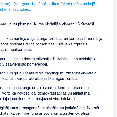
ama) 1941. gada 14. jūnijā nelikumīgi represēto un bojā
Padomju Jaunatne...
nisma upuru piemiņai, kuros piedalījās vismaz 15 tūkstoši
, kas noritēja augstā organizētības un kārtības līmenī, bija
nos godināt Staļina personības kulta laika represiju
vairs neatkārtotos.
anu un tālāku demokratizāciju. Rīdzinieki, kas piedalījās
s Vissavienības konferencei.
personu un grupu neatlaidīgie mēģinājumi izmantot vispārējo
 kas aizskar pārējo pilsoņu likumīgās tiesības.
ar attiecīgu lozungu un aicinājumu demonstrēšanu un
 vērtē kā neveselīga, demokratizācijas un atklātuma
daļā jaunatnes, kas nokļuvusi viņu ietekmē.
ēģinājumus propagandēt nacionālismu jebkādā aizplīvurotā
ta, ka tie ir pretrunā ar sociālisma un demokrātijas