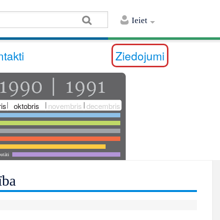
Ieiet
takti
Ziedojumi
is
oktobris
novembris
decembris
utāti
ība