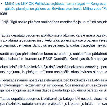
Mītiņš pie LKP CK Politiskās izglītības nama (tagad — Kongresu n
gājušo piemiņai un gājiens uz Brīvības pieminekli. Mītiņu vada "
1988
jūnijā Rīgā notika pilsētas sabiedrības manifestācija un mītiņš staļi
 Tautas deputātu padomes izpildkomiteja atzīmē, ka šie masu pasākumi
 atklātuma izpausmes un cilvēki tajos apliecināja savu patieso vēlēša
 piemiņu, centienus darīt visu iespējamo, lai šādas traģēdijas nekad 
rantēt partijas pārliecinošais kurss uz padomju sabiedrības pārkārtoš
ināja atbalstu šim kursam un PSKP Centrālās Komitejas tēzēm partija
lielum lielajā pilsētas iedzīvotāju daļā izraisīja neizpratni atsevišķu 
oskaņojumu, lai piešķirtu mītiņam nacionālistiskas ievirzes akcentus,
i ievazāt zināmas nostalģijas elementus pēc buržuāziskās Latvijas 
r divdomīgiem jēdzieniem un simboliem. Šos mēģinājumus rīdzinieki
ga noskaņojuma izpausmi dažos pašdarbīgo apvienību pārstāvjos un 
 Tautas deputātu padomes izpildkomiteja kategoriski nosoda visus m
ojas rīdzinieku sašutumam par pretpadomju izpausmju faktiem un uzska