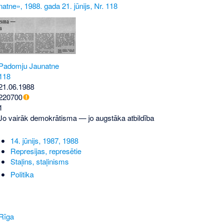
tne», 1988. gada 21. jūnijs, Nr. 118
Padomju Jaunatne
118
21.06.1988
220700
1
Jo vairāk demokrātisma — jo augstāka atbildība
14. jūnijs, 1987, 1988
Represijas, represētie
Staļins, staļinisms
Politika
Rīga