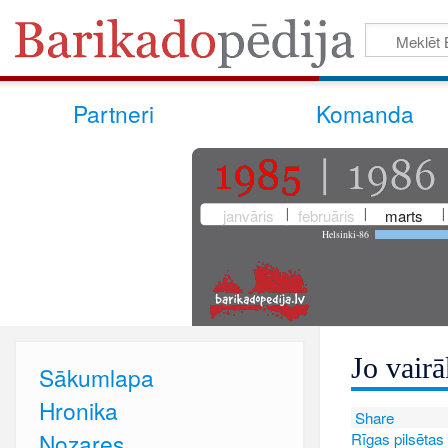
Partneri
Komanda
janvāris
februāris
marts
Helsinki-86
Jo vair
Sākumlapa
Hronika
Share
Nozares
Rīgas pilsētas