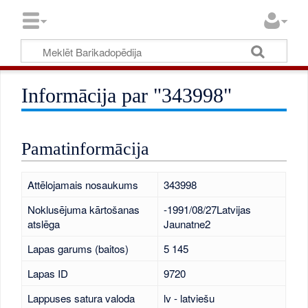
Informācija par "343998"
Pamatinformācija
Attēlojamais nosaukums
343998
Noklusējuma kārtošanas
-1991/08/27Latvijas
atslēga
Jaunatne2
Lapas garums (baitos)
5 145
Lapas ID
9720
Lappuses satura valoda
lv - latviešu