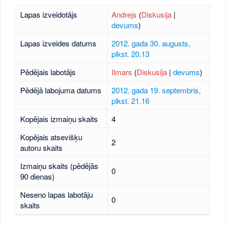
Lapas izveidotājs
Andrejs
(
Diskusija
|
devums
)
Lapas izveides datums
2012. gada 30. augusts,
plkst. 20.13
Pēdējais labotājs
Ilmars
(
Diskusija
|
devums
)
Pēdējā labojuma datums
2012. gada 19. septembris,
plkst. 21.16
Kopējais izmaiņu skaits
4
Kopējais atsevišķu
2
autoru skaits
Izmaiņu skaits (pēdējās
0
90 dienas)
Neseno lapas labotāju
0
skaits