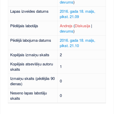
devums
)
Lapas izveides datums
2016. gada 18. maijs,
plkst. 21.09
Pēdējais labotājs
Andrejs
(
Diskusija
|
devums
)
Pēdējā labojuma datums
2016. gada 18. maijs,
plkst. 21.10
Kopējais izmaiņu skaits
2
Kopējais atsevišķu autoru
1
skaits
Izmaiņu skaits (pēdējās 90
0
dienas)
Neseno lapas labotāju
0
skaits