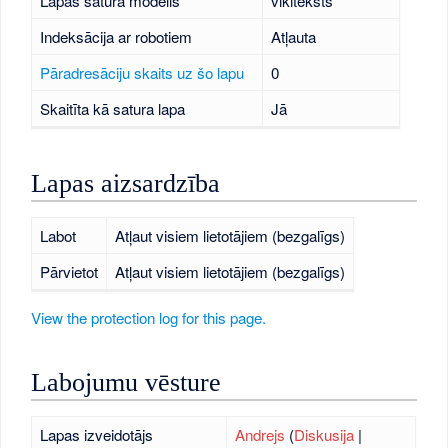
Lapas satura modelis
vikiteksts
Indeksācija ar robotiem
Atļauta
Pāradresāciju skaits uz šo lapu
0
Skaitīta kā satura lapa
Jā
Lapas aizsardzība
Labot
Atļaut visiem lietotājiem (bezgalīgs)
Pārvietot
Atļaut visiem lietotājiem (bezgalīgs)
View the protection log for this page.
Labojumu vēsture
Lapas izveidotājs
Andrejs
(
Diskusija
|