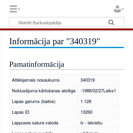
Informācija par "340319"
Pamatinformācija
Attēlojamais nosaukums
340319
Noklusējuma kārtošanas atslēga
-1988/02/27Laiks1
Lapas garums (baitos)
1 128
Lapas ID
13260
Lappuses satura valoda
lv - latviešu