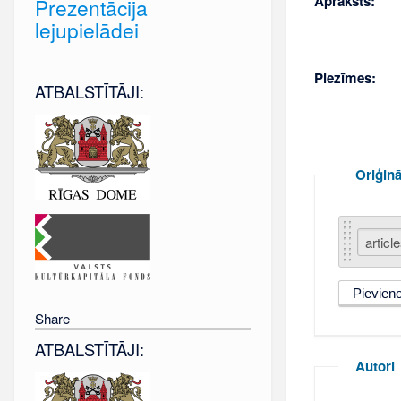
Apraksts:
Prezentācija
lejupielādei
Piezīmes:
ATBALSTĪTĀJI:
Oriģinā
Share
ATBALSTĪTĀJI:
Autori