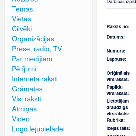
Darbības izpild
Tēmas
Vietas
Raksts no:
Cilvēki
Datums:
Organizācijas
Prese, radio, TV
Numurs:
Par medijiem
Lappuse:
Pētījumi
Oriģinālais
Interneta raksti
virsraksts:
Papildu
Grāmatas
virsraksts:
Visi raksti
Lietotājam
Atmiņas
draudzīgs
virsraksts:
Video
Rubrika:
Logo lejupielādei
Izejas fails: