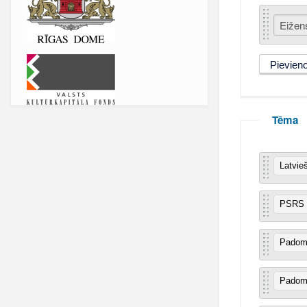
Tēma
Latvie
PSRS t
Padomj
Padomj