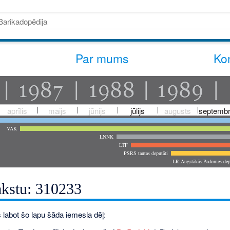
Par mums
Kon
aprīlis
maijs
jūnijs
jūlijs
augusts
septembr
VAK
LNNK
LTF
PSRS tautas deputāti
LR Augstākās Padomes dep
akstu: 310233
 labot šo lapu šāda iemesla dēļ: