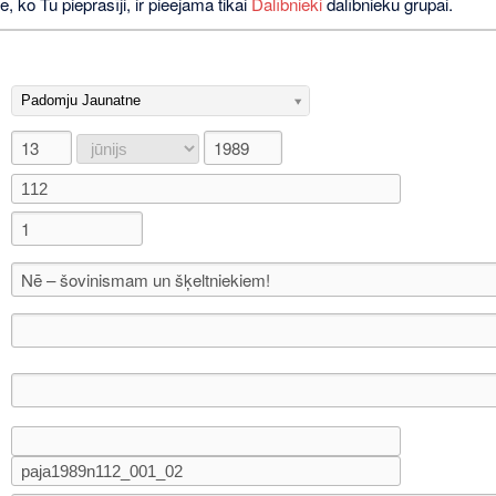
e, ko Tu pieprasīji, ir pieejama tikai
Dalībnieki
dalībnieku grupai.
Padomju Jaunatne