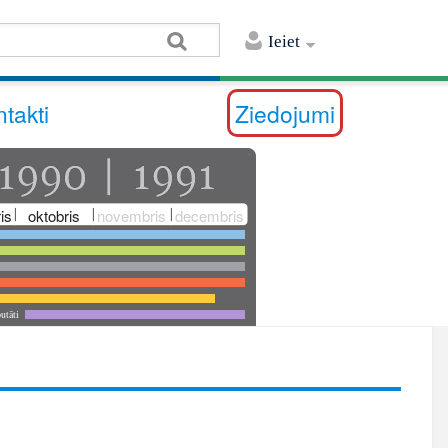
Ieiet
takti
Ziedojumi
is
oktobris
novembris
decembris
utāti