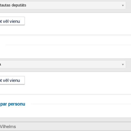
autas deputāts
a
 par personu