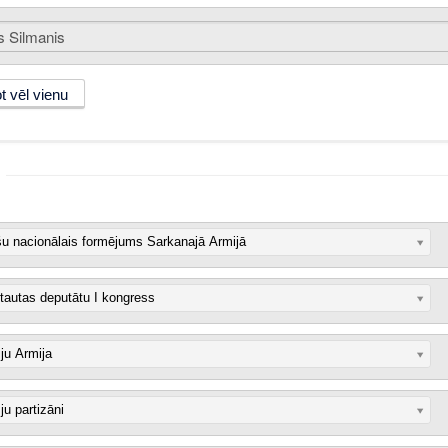
šu nacionālais formējums Sarkanajā Armijā
autas deputātu I kongress
u Armija
u partizāni