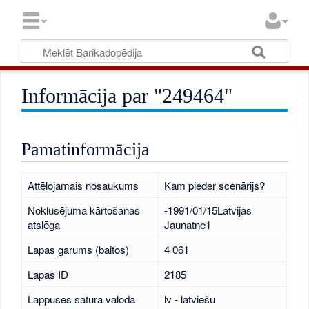
Informācija par "249464"
Pamatinformācija
Attēlojamais nosaukums
Kam pieder scenārijs?
Noklusējuma kārtošanas
-1991/01/15Latvijas
atslēga
Jaunatne1
Lapas garums (baitos)
4 061
Lapas ID
2185
Lappuses satura valoda
lv - latviešu