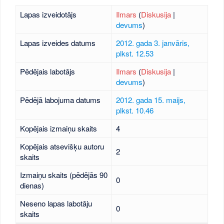
Lapas izveidotājs
Ilmars
(
Diskusija
|
devums
)
Lapas izveides datums
2012. gada 3. janvāris,
plkst. 12.53
Pēdējais labotājs
Ilmars
(
Diskusija
|
devums
)
Pēdējā labojuma datums
2012. gada 15. maijs,
plkst. 10.46
Kopējais izmaiņu skaits
4
Kopējais atsevišķu autoru
2
skaits
Izmaiņu skaits (pēdējās 90
0
dienas)
Neseno lapas labotāju
0
skaits