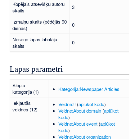
Kopējais atsevišķu autoru
3
skaits
Izmaiņu skaits (pēdējās 90
0
dienas)
Neseno lapas labotāju
0
skaits
Lapas parametri
Slēpta
Kategorija:Newspaper Articles
kategorija (1)
Iekļautās
Veidne:!!
(
aplūkot kodu
)
veidnes (12)
Veidne:About domain
(
aplūkot
kodu
)
Veidne:About event
(
aplūkot
kodu
)
Veidne:About organization