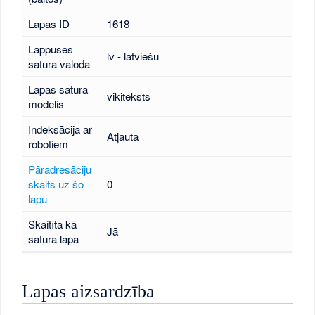
Lapas ID
1618
Lappuses
lv - latviešu
satura valoda
Lapas satura
vikiteksts
modelis
Indeksācija ar
Atļauta
robotiem
Pāradresāciju
skaits uz šo
0
lapu
Skaitīta kā
Jā
satura lapa
Lapas aizsardzība