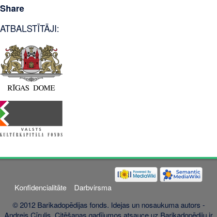
Share
ATBALSTĪTĀJI:
Konfidencialitāte
Darbvirsma
© 2012 Barikadopēdijas fonds. Idejas un nosaukuma autors -
Andrejs Cīrulis. Citēšanas gadījumos atsauce uz Barikadopēdiju ir