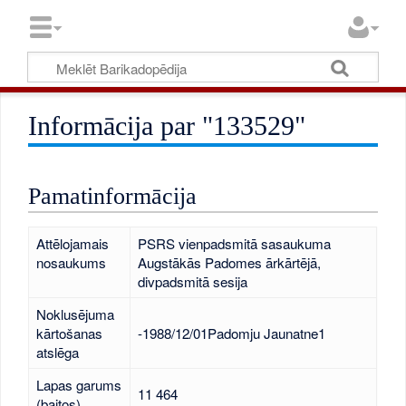
Informācija par "133529"
Pamatinformācija
Attēlojamais
PSRS vienpadsmitā sasaukuma
nosaukums
Augstākās Padomes ārkārtējā,
divpadsmitā sesija
Noklusējuma
kārtošanas
-1988/12/01Padomju Jaunatne1
atslēga
Lapas garums
11 464
(baitos)