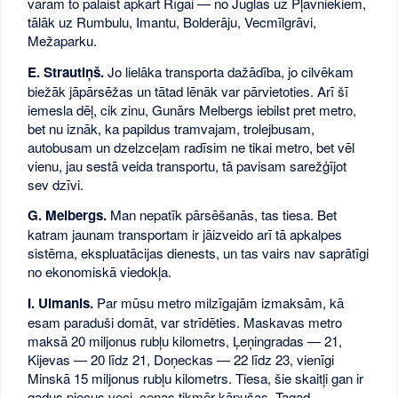
varam to palaist apkārt Rīgai — no Juglas uz Pļavniekiem,
tālāk uz Rumbulu, Imantu, Bolderāju, Vecmīlgrāvi,
Mežaparku.
E. Strautiņš.
Jo lielāka transporta dažādība, jo cilvēkam
biežāk jāpārsēžas un tātad lēnāk var pārvietoties. Arī šī
iemesla dēļ, cik zinu, Gunārs Melbergs iebilst pret metro,
bet nu iznāk, ka papildus tramvajam, trolejbusam,
autobusam un dzelzceļam radīsim ne tikai metro, bet vēl
vienu, jau sestā veida transportu, tā pavisam sarežģījot
sev dzīvi.
G. Melbergs.
Man nepatīk pārsēšanās, tas tiesa. Bet
katram jaunam transportam ir jāizveido arī tā apkalpes
sistēma, ekspluatācijas dienests, un tas vairs nav saprātīgi
no ekonomiskā viedokļa.
I. Ulmanis.
Par mūsu metro milzīgajām izmaksām, kā
esam paraduši domāt, var strīdēties. Maskavas metro
maksā 20 miljonus rubļu kilometrs, Ļeņingradas — 21,
Kijevas — 20 līdz 21, Doņeckas — 22 līdz 23, vienīgi
Minskā 15 miljonus rubļu kilometrs. Tiesa, šie skaitļi gan ir
gadus piecus veci, cenas tikmēr kāpušas. Tagad