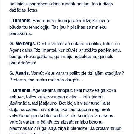
rīdzinieku pagrabos ūdens mazāk nekļūs, tās ir divas
dažādas lietas.
I. Ulmanis.
Būs mums stingri jāseko līdzi, kā ievēro
būvdarbu tehnoloģiju. Tas jau ir pilsētas saimnieku
pienākums.
G. Melbergs.
Centrā varbūt arī nekas nenotiks, toties no
Āgenskalna līdz Imantai, kur būvēs ar atklāto paņēmienu,
būs gan koku gāziens, gan māju nojaukšana, gan ielu
pārkārtošana!
G. Asaris.
Varbūt visur varam palikt pie dziļajām stacijām?
Protams, tad metro maksās dārgāk…
I. Ulmanis.
Āgenskalnā jānojauc tikai mazvērtīgā koka
apbūve, toties zaļā zona gan cietīs — būs jācērt,
jāpārstāda, tad jāatjauno. Bet ideja it visur tuneli laist
dziļumā patiesi nav slikta, tikai tad čuguna segmenti
velvēšanai gan krietni sadārdzinās kopējās izmaksas.
Varbūt varam mēģināt tos aizstāt ar labu betonu,
plastmasām? Rīgai šajā ziņā ir pieredze. Ja protam taupīt,