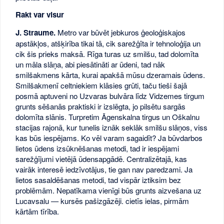
Rakt var visur
J. Straume.
Metro var būvēt jebkuros ģeoloģiskajos
apstākļos, atšķirība tikai tā, cik sarežģīta ir tehnoloģija un
cik šis prieks maksā. Rīga turas uz smilšu, tad dolomīta
un māla slāņa, abi piesātināti ar ūdeni, tad nāk
smilšakmens kārta, kurai apakšā mūsu dzeramais ūdens.
Smilšakmenī celtniekiem klāsies grūti, taču tieši šajā
posmā aptuveni no Uzvaras bulvāra līdz Vidzemes tirgum
grunts sēšanās praktiski ir izslēgta, jo pilsētu sargās
dolomīta slānis. Turpretim Āgenskalna tirgus un Oškalnu
stacijas rajonā, kur tunelis iznāk seklāk smilšu slāņos, viss
kas būs iespējams. Ko vēl varam sagaidīt? Ja būvdarbos
lietos ūdens izsūknēšanas metodi, tad ir iespējami
sarežģījumi vietējā ūdensapgādē. Centralizētajā, kas
vairāk interesē iedzīvotājus, tie gan nav paredzami. Ja
lietos sasaldēšanas metodi, tad vispār iztiksim bez
problēmām. Nepatīkama vienīgi būs grunts aizvešana uz
Lucavsalu — kursēs pašizgāzēji. cietīs ielas, pirmām
kārtām tīrība.