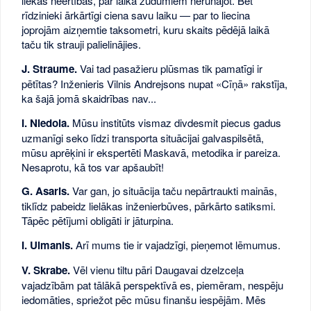
liekas neērtības, par laika zudumiem nerunājot. Bet
rīdzinieki ārkārtīgi ciena savu laiku — par to liecina
joprojām aizņemtie taksometri, kuru skaits pēdējā laikā
taču tik strauji palielinājies.
J. Straume.
Vai tad pasažieru plūsmas tik pamatīgi ir
pētītas? Inženieris Vilnis Andrejsons nupat «Cīņā» rakstīja,
ka šajā jomā skaidrības nav...
I. Niedola.
Mūsu institūts vismaz divdesmit piecus gadus
uzmanīgi seko līdzi transporta situācijai galvaspilsētā,
mūsu aprēķini ir ekspertēti Maskavā, metodika ir pareiza.
Nesaprotu, kā tos var apšaubīt!
G. Asaris.
Var gan, jo situācija taču nepārtraukti mainās,
tiklīdz pabeidz lielākas inženierbūves, pārkārto satiksmi.
Tāpēc pētījumi obligāti ir jāturpina.
I. Ulmanis.
Arī mums tie ir vajadzīgi, pieņemot lēmumus.
V. Skrabe.
Vēl vienu tiltu pāri Daugavai dzelzceļa
vajadzībām pat tālākā perspektīvā es, piemēram, nespēju
iedomāties, spriežot pēc mūsu finanšu iespējām. Mēs