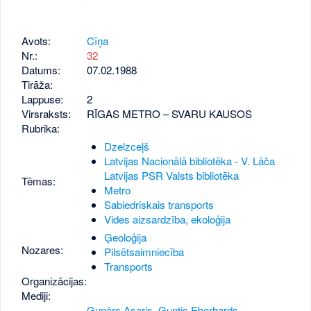
Avots:
Cīņa
Nr.:
32
Datums:
07.02.1988
Tirāža:
Lappuse:
2
Virsraksts:
RĪGAS METRO – SVARU KAUSOS
Rubrika:
Dzelzceļš
Latvijas Nacionālā bibliotēka - V. Lāča
Latvijas PSR Valsts bibliotēka
Tēmas:
Metro
Sabiedriskais transports
Vides aizsardzība, ekoloģija
Ģeoloģija
Nozares:
Pilsētsaimniecība
Transports
Organizācijas:
Mediji:
Gunārs Asaris
,
Guntis Eberhards
,