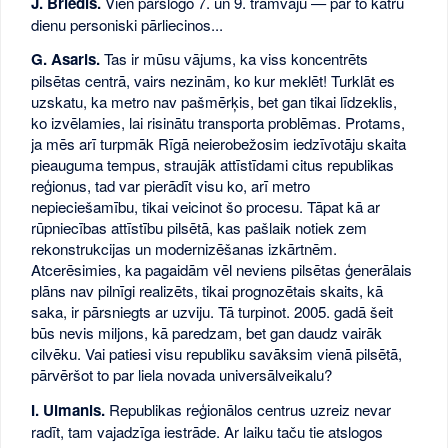
J. Briedis.
Vien pārslogo 7. un 9. tramvaju — par to katru
dienu personiski pārliecinos...
G. Asaris.
Tas ir mūsu vājums, ka viss koncentrēts
pilsētas centrā, vairs nezinām, ko kur meklēt! Turklāt es
uzskatu, ka metro nav pašmērķis, bet gan tikai līdzeklis,
ko izvēlamies, lai risinātu transporta problēmas. Protams,
ja mēs arī turpmāk Rīgā neierobežosim iedzīvotāju skaita
pieauguma tempus, straujāk attīstīdami citus republikas
reģionus, tad var pierādīt visu ko, arī metro
nepieciešamību, tikai veicinot šo procesu. Tāpat kā ar
rūpniecības attīstību pilsētā, kas pašlaik notiek zem
rekonstrukcijas un modernizēšanas izkārtnēm.
Atcerēsimies, ka pagaidām vēl neviens pilsētas ģenerālais
plāns nav pilnīgi realizēts, tikai prognozētais skaits, kā
saka, ir pārsniegts ar uzviju. Tā turpinot. 2005. gadā šeit
būs nevis miljons, kā paredzam, bet gan daudz vairāk
cilvēku. Vai patiesi visu republiku savāksim vienā pilsētā,
pārvēršot to par liela novada universālveikalu?
I. Ulmanis.
Republikas reģionālos centrus uzreiz nevar
radīt, tam vajadzīga iestrāde. Ar laiku taču tie atslogos