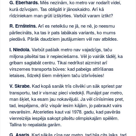
G. Eberhards.
Mēs nezinām, ko metro var nodarīt videi,
kurā dzīvojam. Tas obligāti ir jānoskaidro. Arī kā
rīdziniekam man grūti izšķirties. Varbūt varam iztikt?
R. Ernšteins.
Arī es neteikšu ne jā, ne nē, jo neesmu
pārliecināts, ka tas ir pats labākais variants, ko mums
piedāvā. Pārāk daudziem jautājumiem vēl nav atbildes.
I. Niedola.
Varbūt pašlaik metro nav vajadzīgs, taču
miljona pilsētai tas ir nepieciešams. Vēl jo vairāk tādēļ, ka
gribam saglabāt centru. Tikai nedrīkst aizmirst arī
virszemes transporta būves: kad pabeigs attīrīšanas
ietaises, līdzekļi šiem mērķiem taču izbrīvēsies!
V. Skrabe.
Kad kopā sanāk trīs cilvēki un sāk spriest par
transportu, tad ir vismaz pieci viedokļi. Runājot par metro,
man šķiet, ka esam jau nokavējuši. Ja vēl cīnīsimies pret,
tad, iespējams, drīz vispār iesim kājām, jo pabraukt vairs
nevarēsim. Atcerieties kaut vai 1978. gadu, kad pavērās
vienreizēja iespēja sakopt pilsētu olimpiskajām spēlēm.
Tallina to nepalaida garām.
G. Asaris.
Kad sākās cīņa par metro, tad bija cits laiks, tad