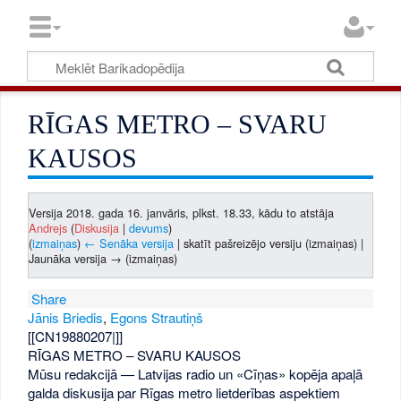
RĪGAS METRO – SVARU
KAUSOS
Versija 2018. gada 16. janvāris, plkst. 18.33, kādu to atstāja
Andrejs
(
Diskusija
|
devums
)
(
izmaiņas
)
← Senāka versija
| skatīt pašreizējo versiju (izmaiņas) |
Jaunāka versija → (izmaiņas)
Share
Jānis Briedis
,
Egons Strautiņš
[[CN19880207|]]
RĪGAS METRO – SVARU KAUSOS
Mūsu redakcijā — Latvijas radio un «Cīņas» kopēja apaļā
galda diskusija par Rīgas metro lietderības aspektiem