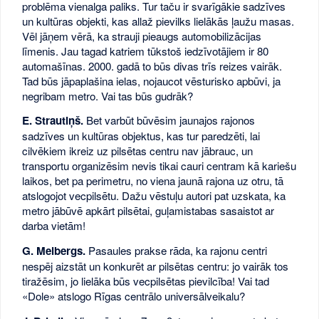
problēma vienalga paliks. Tur taču ir svarīgākie sadzīves
un kultūras objekti, kas allaž pievilks lielākās ļaužu masas.
Vēl jāņem vērā, ka strauji pieaugs automobilizācijas
līmenis. Jau tagad katriem tūkstoš iedzīvotājiem ir 80
automašīnas. 2000. gadā to būs divas trīs reizes vairāk.
Tad būs jāpaplašina ielas, nojaucot vēsturisko apbūvi, ja
negribam metro. Vai tas būs gudrāk?
E. Strautiņš.
Bet varbūt būvēsim jaunajos rajonos
sadzīves un kultūras objektus, kas tur paredzēti, lai
cilvēkiem ikreiz uz pilsētas centru nav jābrauc, un
transportu organizēsim nevis tikai cauri centram kā kariešu
laikos, bet pa perimetru, no viena jaunā rajona uz otru, tā
atslogojot vecpilsētu. Dažu vēstuļu autori pat uzskata, ka
metro jābūvē apkārt pilsētai, guļamistabas sasaistot ar
darba vietām!
G. Melbergs.
Pasaules prakse rāda, ka rajonu centri
nespēj aizstāt un konkurēt ar pilsētas centru: jo vairāk tos
tiražēsim, jo lielāka būs vecpilsētas pievilcība! Vai tad
«Dole» atslogo Rīgas centrālo universālveikalu?