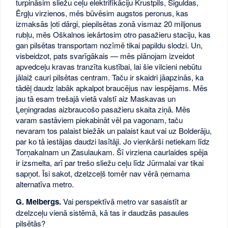
turpināsim sliežu ceļu elektrifikāciju Krustpils, Siguldas,
Ērgļu virzienos, mēs būvēsim augstos peronus, kas
izmaksās ļoti dārgi, piepilsētas zonā vismaz 20 miljonus
rubļu, mēs Oškalnos iekārtosim otro pasažieru staciju, kas
gan pilsētas transportam nozīmē tikai papildu slodzi. Un,
visbeidzot, pats svarīgākais — mēs plānojam izveidot
apvedceļu kravas tranzīta kustībai, lai šie vilcieni nebūtu
jālaiž cauri pilsētas centram. Taču ir skaidri jāapzinās, ka
tādēļ daudz labāk apkalpot braucējus nav iespējams. Mēs
jau tā esam trešajā vietā valstī aiz Maskavas un
Ļeņingradas aizbraucošo pasažieru skaita ziņā. Mēs
varam sastāviem piekabināt vēl pa vagonam, taču
nevaram tos palaist biežāk un palaist kaut vai uz Bolderāju,
par ko tā iestājas daudzi lasītāji. Jo vienkārši netiekam līdz
Torņakalnam un Zasulaukam. Šī virziena caurlaides spēja
ir izsmelta, arī par trešo sliežu ceļu līdz Jūrmalai var tikai
sapņot. Īsi sakot, dzelzceļš tomēr nav vērā ņemama
alternatīva metro.
G. Melbergs.
Vai perspektīvā metro var sasaistīt ar
dzelzceļu vienā sistēmā, kā tas ir daudzās pasaules
pilsētās?