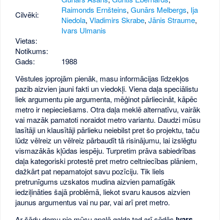
Raimonds Ernšteins
,
Gunārs Melbergs
,
Ija
Cilvēki:
Niedola
,
Vladimirs Skrabe
,
Jānis Straume
,
Ivars Ulmanis
Vietas:
Notikums:
Gads:
1988
Vēstules joprojām pienāk, masu informācijas līdzekļos
pazib aizvien jauni fakti un viedokļi. Viena daļa speciālistu
liek argumentu pie argumenta, mēģinot pārliecināt, kāpēc
metro ir nepieciešams. Otra daļa meklē alternatīvu, vairāk
vai mazāk pamatoti noraidot metro variantu. Daudzi mūsu
lasītāji un klausītāji pārlieku neiebilst pret šo projektu, taču
lūdz vēlreiz un vēlreiz pārbaudīt tā risinājumu, lai izslēgtu
vismazākās kļūdas iespēju. Turpretim prāva sabiedrības
daļa kategoriski protestē pret metro celtniecības plāniem,
dažkārt pat nepamatojot savu pozīciju. Tik liels
pretrunīgums uzskatos mudina aizvien pamatīgāk
iedziļināties šajā problēmā, liekot svaru kausos aizvien
jaunus argumentus vai nu par, vai arī pret metro.
Ar šādu domu pie mūsu apaļā galda tad arī sēdās
Ivars