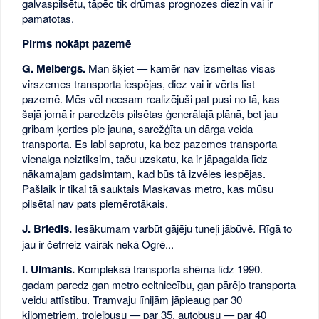
galvaspilsētu, tāpēc tik drūmas prognozes diezin vai ir
pamatotas.
Pirms nokāpt pazemē
G. Melbergs.
Man šķiet — kamēr nav izsmeltas visas
virszemes transporta iespējas, diez vai ir vērts līst
pazemē. Mēs vēl neesam realizējuši pat pusi no tā, kas
šajā jomā ir paredzēts pilsētas ģenerālajā plānā, bet jau
gribam ķerties pie jauna, sarežģīta un dārga veida
transporta. Es labi saprotu, ka bez pazemes transporta
vienalga neiztiksim, taču uzskatu, ka ir jāpagaida līdz
nākamajam gadsimtam, kad būs tā izvēles iespējas.
Pašlaik ir tikai tā sauktais Maskavas metro, kas mūsu
pilsētai nav pats piemērotākais.
J. Briedis.
Iesākumam varbūt gājēju tuneļi jābūvē. Rīgā to
jau ir četrreiz vairāk nekā Ogrē...
I. Ulmanis.
Kompleksā transporta shēma līdz 1990.
gadam paredz gan metro celtniecību, gan pārējo transporta
veidu attīstību. Tramvaju līnijām jāpieaug par 30
kilometriem, trolejbusu — par 35, autobusu — par 40