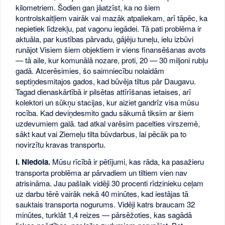
kilometriem. Šodien gan jāatzīst, ka no šiem
kontrolskaitļiem vairāk vai mazāk atpaliekam, arī tāpēc, ka
nepietiek līdzekļu, pat vagonu iegādei. Tā pati problēma ir
aktuāla, par kustības pārvadu, gājēju tuneļu, ielu izbūvi
runājot Visiem šiem objektiem ir viens finansēšanas avots
— tā aile, kur komunālā nozare, proti, 20 — 30 miljoni rubļu
gadā. Atcerēsimies, šo saimniecību nolaidām
septiņdesmitajos gados, kad būvēja tiltus pār Daugavu.
Tagad dienaskārtībā ir pilsētas attīrīšanas ietaises, arī
kolektori un sūkņu stacijas, kur aiziet gandrīz visa mūsu
rocība. Kad deviņdesmito gadu sākumā tiksim ar šiem
uzdevumiem galā. tad atkal varēsim pacelties virszemē,
sākt kaut vai Ziemeļu tilta būvdarbus, lai pēcāk pa to
novirzītu kravas transportu.
I. Niedola.
Mūsu rīcībā ir pētījumi, kas rāda, ka pasažieru
transporta problēma ar pārvadiem un tiltiem vien nav
atrisināma. Jau pašlaik vidēji 30 procenti rīdzinieku ceļam
uz darbu tērē vairāk nekā 40 minūtes, kad iestājas tā
sauktais transporta nogurums. Vidēji katrs braucam 32
minūtes, turklāt 1,4 reizes — pārsēžoties, kas sagādā