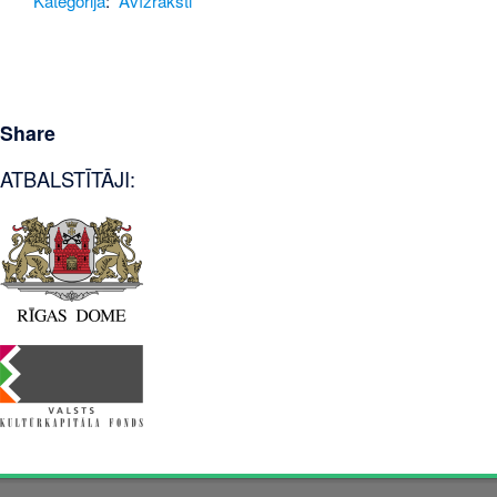
Kategorija
:
Avīžraksti
Share
ATBALSTĪTĀJI: