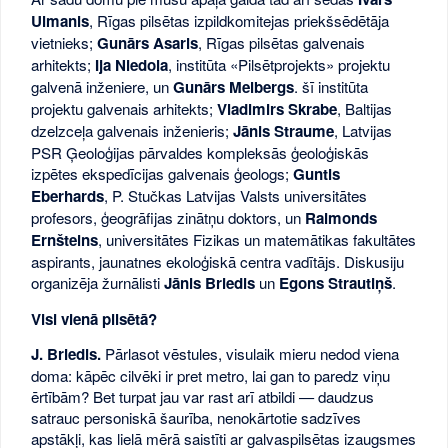
Ulmanis
, Rīgas pilsētas izpildkomitejas priekšsēdētāja
vietnieks;
Gunārs Asaris
, Rīgas pilsētas galvenais
arhitekts;
Ija Niedola
, institūta «Pilsētprojekts» projektu
galvenā inženiere, un
Gunārs Melbergs
. šī institūta
projektu galvenais arhitekts;
Vladimirs Skrabe
, Baltijas
dzelzceļa galvenais inženieris;
Jānis Straume
, Latvijas
PSR Ģeoloģijas pārvaldes kompleksās ģeoloģiskās
izpētes ekspedīcijas galvenais ģeologs;
Guntis
Eberhards
, P. Stučkas Latvijas Valsts universitātes
profesors, ģeogrāfijas zinātņu doktors, un
Raimonds
Ernšteins
, universitātes Fizikas un matemātikas fakultātes
aspirants, jaunatnes ekoloģiskā centra vadītājs. Diskusiju
organizēja žurnālisti
Jānis Briedis
un
Egons Strautiņš
.
Visi vienā pilsētā?
J. Briedis.
Pārlasot vēstules, visulaik mieru nedod viena
doma: kāpēc cilvēki ir pret metro, lai gan to paredz viņu
ērtībām? Bet turpat jau var rast arī atbildi — daudzus
satrauc personiskā šaurība, nenokārtotie sadzīves
apstākļi, kas lielā mērā saistīti ar galvaspilsētas izaugsmes