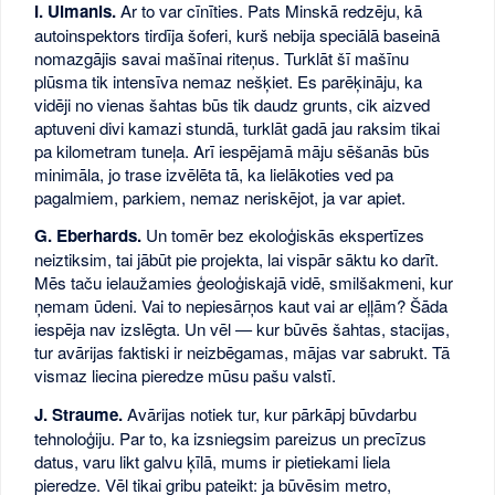
I. Ulmanis.
Ar to var cīnīties. Pats Minskā redzēju, kā
autoinspektors tirdīja šoferi, kurš nebija speciālā baseinā
nomazgājis savai mašīnai riteņus. Turklāt šī mašīnu
plūsma tik intensīva nemaz nešķiet. Es parēķināju, ka
vidēji no vienas šahtas būs tik daudz grunts, cik aizved
aptuveni divi kamazi stundā, turklāt gadā jau raksim tikai
pa kilometram tuneļa. Arī iespējamā māju sēšanās būs
minimāla, jo trase izvēlēta tā, ka lielākoties ved pa
pagalmiem, parkiem, nemaz neriskējot, ja var apiet.
G. Eberhards.
Un tomēr bez ekoloģiskās ekspertīzes
neiztiksim, tai jābūt pie projekta, lai vispār sāktu ko darīt.
Mēs taču ielaužamies ģeoloģiskajā vidē, smilšakmeni, kur
ņemam ūdeni. Vai to nepiesārņos kaut vai ar eļļām? Šāda
iespēja nav izslēgta. Un vēl — kur būvēs šahtas, stacijas,
tur avārijas faktiski ir neizbēgamas, mājas var sabrukt. Tā
vismaz liecina pieredze mūsu pašu valstī.
J. Straume.
Avārijas notiek tur, kur pārkāpj būvdarbu
tehnoloģiju. Par to, ka izsniegsim pareizus un precīzus
datus, varu likt galvu ķīlā, mums ir pietiekami liela
pieredze. Vēl tikai gribu pateikt: ja būvēsim metro,