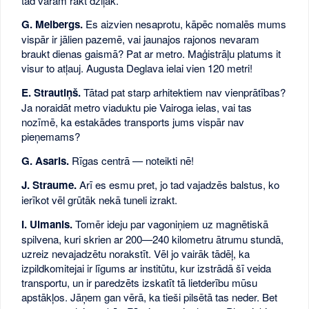
tad varam rakt dziļāk.
G. Melbergs.
Es aizvien nesaprotu, kāpēc nomalēs mums
vispār ir jālien pazemē, vai jaunajos rajonos nevaram
braukt dienas gaismā? Pat ar metro. Maģistrāļu platums it
visur to atļauj. Augusta Deglava ielai vien 120 metri!
E. Strautiņš.
Tātad pat starp arhitektiem nav vienprātības?
Ja noraidāt metro viaduktu pie Vairoga ielas, vai tas
nozīmē, ka estakādes transports jums vispār nav
pieņemams?
G. Asaris.
Rīgas centrā — noteikti nē!
J. Straume.
Arī es esmu pret, jo tad vajadzēs balstus, ko
ierīkot vēl grūtāk nekā tuneli izrakt.
I. Ulmanis.
Tomēr ideju par vagoniņiem uz magnētiskā
spilvena, kuri skrien ar 200—240 kilometru ātrumu stundā,
uzreiz nevajadzētu norakstīt. Vēl jo vairāk tādēļ, ka
izpildkomitejai ir līgums ar institūtu, kur izstrādā šī veida
transportu, un ir paredzēts izskatīt tā lietderību mūsu
apstākļos. Jāņem gan vērā, ka tieši pilsētā tas neder. Bet