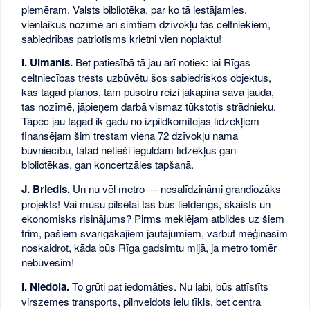
piemēram, Valsts bibliotēka, par ko tā iestājamies,
vienlaikus nozīmē arī simtiem dzīvokļu tās celtniekiem,
sabiedrības patriotisms krietni vien noplaktu!
I. Ulmanis.
Bet patiesībā tā jau arī notiek: lai Rīgas
celtniecības trests uzbūvētu šos sabiedriskos objektus,
kas tagad plānos, tam pusotru reizi jākāpina sava jauda,
tas nozīmē, jāpieņem darbā vismaz tūkstotis strādnieku.
Tāpēc jau tagad ik gadu no izpildkomitejas līdzekļiem
finansējam šim trestam viena 72 dzīvokļu nama
būvniecību, tātad netieši ieguldām līdzekļus gan
bibliotēkas, gan koncertzāles tapšanā.
J. Briedis.
Un nu vēl metro — nesalīdzināmi grandiozāks
projekts! Vai mūsu pilsētai tas būs lietderīgs, skaists un
ekonomisks risinājums? Pirms meklējam atbildes uz šiem
trim, pašiem svarīgākajiem jautājumiem, varbūt mēģināsim
noskaidrot, kāda būs Rīga gadsimtu mijā, ja metro tomēr
nebūvēsim!
I. Niedola.
To grūti pat iedomāties. Nu labi, būs attīstīts
virszemes transports, pilnveidots ielu tīkls, bet centra