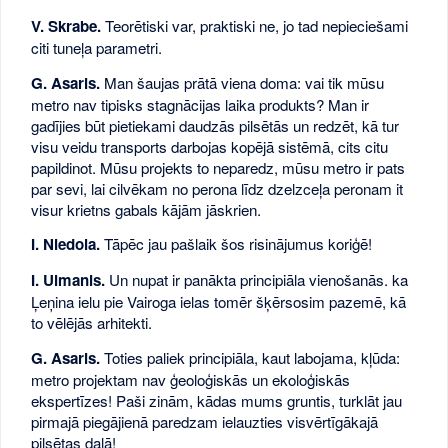
V. Skrabe.
Teorētiski var, praktiski ne, jo tad nepieciešami
citi tuneļa parametri.
G. Asaris.
Man šaujas prātā viena doma: vai tik mūsu
metro nav tipisks stagnācijas laika produkts? Man ir
gadījies būt pietiekami daudzās pilsētās un redzēt, kā tur
visu veidu transports darbojas kopējā sistēmā, cits citu
papildinot. Mūsu projekts to neparedz, mūsu metro ir pats
par sevi, lai cilvēkam no perona līdz dzelzceļa peronam it
visur krietns gabals kājām jāskrien.
I. Niedola.
Tāpēc jau pašlaik šos risinājumus koriģē!
I. Ulmanis.
Un nupat ir panākta principiāla vienošanās. ka
Ļeņina ielu pie Vairoga ielas tomēr šķērsosim pazemē, kā
to vēlējās arhitekti.
G. Asaris.
Toties paliek principiāla, kaut labojama, kļūda:
metro projektam nav ģeoloģiskās un ekoloģiskās
ekspertīzes! Paši zinām, kādas mums gruntis, turklāt jau
pirmajā piegājienā paredzam ielauzties visvērtīgākajā
pilsētas daļā!