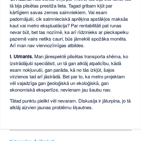
tā bija pilsētas prestiža lieta. Tagad gribam kļūt par
kārtīgiem savas zemes saimniekiem. Vai esam
padomājuši, cik saimnieciskā aprēķina apstākļos maksās
kaut vai metro ekspluatācija? Par rentabilitāti pat runas
nevar būt, bet tas nozīmē, ka arī rīdzinieks ar pieckapeiku
pazemē vairs netiks cauri, būs jāmeklē spožāka monēta.
Arī man nav viennozīmīgas atbildes.
I. Ulmanis.
Man jārespektē pilsētas transporta shēma, ko
izstrādājuši speciālisti, un tā gan atklāj atpalicību, kādā
esam nokļuvuši, gan parāda, kā no tās izkļūt, šajos
virzienos tad arī jāstrādā. Bet par to, ka metro projektam
vēl vajadzīga gan ģeoloģiskā un ekoloģiskā, gan
ekonomiskā ekspertīze, nevienam jau šaubu nav.
Tātad punktu pielikt vēl nevaram. Diskusija ir jāturpina, jo tā
atklāj aizvien jaunas problēmu šķautnes.