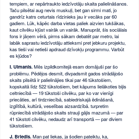
tempiem, ar nepārtraukto iedzīvotāju skaita palielināšanos.
Taču pilsētai aug nevis muskuļi, bet gan sirmi mati, jo
gandrīz katrs ceturtais rīdzinieks jau ir vecāks par 60
gadiem. Lūk, kāpēc darba vietas paliek aizvien tukšākas,
kaut cilvēku kļūst vairāk un vairāk. Manuprāt, šis sociālais
fons ir jāņem vērā, pirms sākam debatēt par metro, lai
labāk saprastu iedzīvotāju attieksmi pret jebkuru projektu,
kas tieši vai netieši apdraud dzīvokļu programmu. Varbūt
es kļūdos?
I. Ulmanis.
Mēs izpildkomitejā esam domājuši par šo
problēmu. Pēdējos desmit, divpadsmit gados strādājošo
skaits pilsētā ir palielinājies tikai par 46 tūkstošiem,
kopskaitā līdz 522 tūkstošiem, bet kāpums lielākoties bijis
celtniecībā — 19 tūkstoši cilvēku, par ko var vienīgi
priecāties, arī tirdzniecībā, sabiedriskajā ēdināšanā,
izglītībā, kultūrā, veselības aizsardzībā. turpretim
rūpniecībā strādājošo skaits strauji gājis mazumā — par
41 tūkstoti cilvēku, nedaudz arī transportā — par diviem
tūkstošiem.
J. Briedis.
Man pat liekas, ja šodien pateiktu, ka,