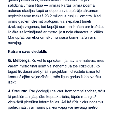
salīdzinājumam Rīga — pirmās kārtas pirmā posma
astoņas stacijas kopā ar depo un visu pārējo sākumam
nepieciešamo maksā 23,2 miljonus rubļu kilometrs. Kad
pirms gadiem desmit prātojām, vai nepalaist tunelī
dzelzceļa vagonus, tad kopējā summa iznāca par trešdaļu
lielāka salīdzinājumā ar metro, jo tuneļa diametrs ir lielāks.
Manuprāt, par ekonomiskumu īpašu komentāru vairs
nevajag.
Katram savs viedoklis
G. Melbergs.
Ko vēl te spriežam, ja nav alternatīvas: mēs
varam metro tikai ņemt vai neņemt! Ja tos līdzekļus, ko
tagad tik dāsni piešķir šim projektam, drīkstētu izmantot
komunālajām vajadzībām, mēs ilgus gadus it labi varētu
iztikt.
J. Straume.
Par ģeoloģiju es varu kompetenti spriest, taču
šī problēma ir jāaplūko kopsakarībās, tāpēc man gluži
vienkārši pietrūkst informācijas. Arī kā rīdzinieks neesmu
pārliecināts, vai mums patiesi vajag vai nevajag metro.