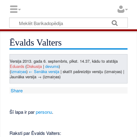
Ēvalds Valters
Versija 2013. gada 6. septembris, plkst. 14.37, kādu to atstāja
Eduards
(
Diskusija
|
devums
)
(
izmaiņas
)
← Senāka versija
| skatīt pašreizējo versiju (izmaiņas) |
Jaunāka versija → (izmaiņas)
Share
Šī lapa ir par
personu
.
Raksti par Ēvalds Valters: