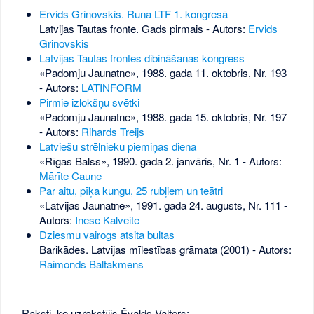
Ervids Grinovskis. Runa LTF 1. kongresā
Latvijas Tautas fronte. Gads pirmais - Autors:
Ervids
Grinovskis
Latvijas Tautas frontes dibināšanas kongress
«Padomju Jaunatne», 1988. gada 11. oktobris, Nr. 193
- Autors:
LATINFORM
Pirmie izlokšņu svētki
«Padomju Jaunatne», 1988. gada 15. oktobris, Nr. 197
- Autors:
Rihards Treijs
Latviešu strēlnieku piemiņas diena
«Rīgas Balss», 1990. gada 2. janvāris, Nr. 1
- Autors:
Mārīte Caune
Par aitu, pīķa kungu, 25 rubļiem un teātri
«Latvijas Jaunatne», 1991. gada 24. augusts, Nr. 111
-
Autors:
Inese Kalveite
Dziesmu vairogs atsita bultas
Barikādes. Latvijas mīlestības grāmata (2001) - Autors:
Raimonds Baltakmens
Raksti, ko uzrakstījis Ēvalds Valters: