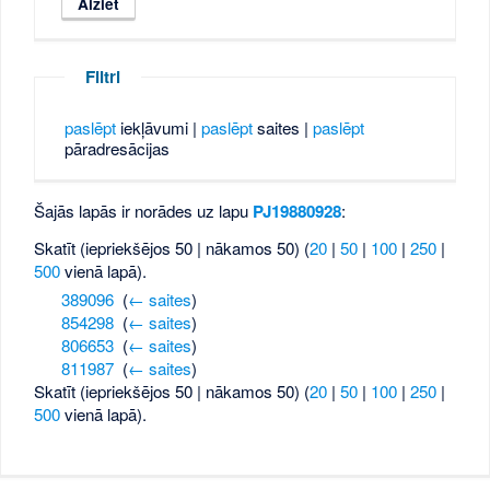
Filtri
paslēpt
iekļāvumi |
paslēpt
saites |
paslēpt
pāradresācijas
Šajās lapās ir norādes uz lapu
PJ19880928
:
Skatīt (iepriekšējos 50 | nākamos 50) (
20
|
50
|
100
|
250
|
500
vienā lapā).
389096
‎
(
← saites
)
854298
‎
(
← saites
)
806653
‎
(
← saites
)
811987
‎
(
← saites
)
Skatīt (iepriekšējos 50 | nākamos 50) (
20
|
50
|
100
|
250
|
500
vienā lapā).