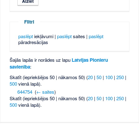
Filtri
paslēpt
iekļāvumi |
paslēpt
saites |
paslēpt
pāradresācijas
Šajās lapās ir norādes uz lapu
Latvijas Pionieru
savienība
:
Skatīt (iepriekšējos 50 | nākamos 50) (
20
|
50
|
100
|
250
|
500
vienā lapā).
644754
‎
(
← saites
)
Skatīt (iepriekšējos 50 | nākamos 50) (
20
|
50
|
100
|
250
|
500
vienā lapā).