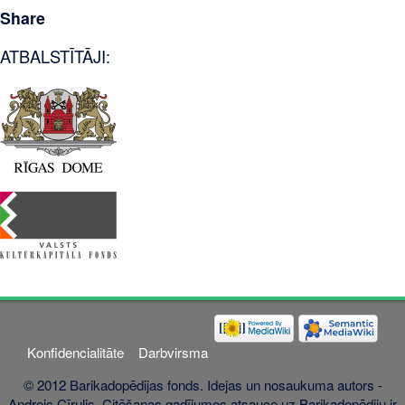
Share
ATBALSTĪTĀJI:
Konfidencialitāte
Darbvirsma
© 2012 Barikadopēdijas fonds. Idejas un nosaukuma autors -
Andrejs Cīrulis. Citēšanas gadījumos atsauce uz Barikadopēdiju ir