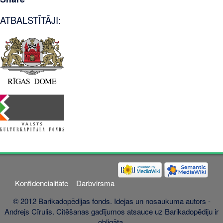
ATBALSTĪTĀJI:
Konfidencialitāte
Darbvirsma
© 2012 Barikadopēdijas fonds. Idejas un nosaukuma autors -
Andrejs Cīrulis. Citēšanas gadījumos atsauce uz Barikadopēdiju ir
obligāta.