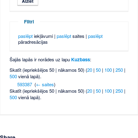
Filtri
paslēpt
iekļāvumi |
paslēpt
saites |
paslēpt
pāradresācijas
Šajās lapās ir norādes uz lapu
Kuzbass
:
Skatīt (iepriekšējos 50 | nākamos 50) (
20
|
50
|
100
|
250
|
500
vienā lapā).
593387
‎
(
← saites
)
Skatīt (iepriekšējos 50 | nākamos 50) (
20
|
50
|
100
|
250
|
500
vienā lapā).
Share