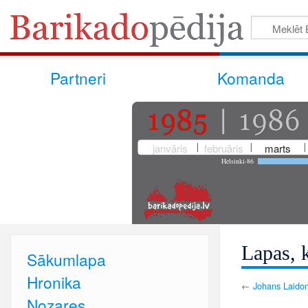
Partneri
Komanda
janvāris
februāris
marts
Helsinki-86
Lapas, k
Sākumlapa
Hronika
←
Johans Laido
Nozares