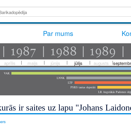
Par mums
Kon
aprīlis
maijs
jūnijs
jūlijs
augusts
septembr
VAK
LNNK
LTF
PSRS tautas deputāti
LR Augstākās Padomes dep
urās ir saites uz lapu "Johans Laidon
ners