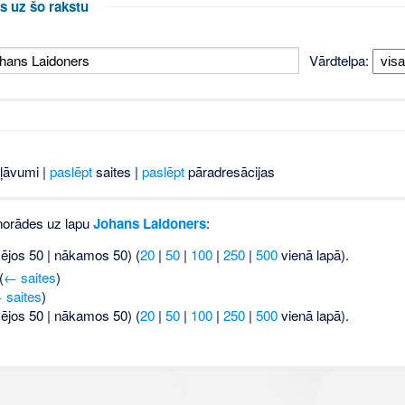
s uz šo rakstu
Vārdtelpa:
ļāvumi |
paslēpt
saites |
paslēpt
pāradresācijas
 norādes uz lapu
Johans Laidoners
:
šējos 50 | nākamos 50) (
20
|
50
|
100
|
250
|
500
vienā lapā).
(
← saites
)
 saites
)
šējos 50 | nākamos 50) (
20
|
50
|
100
|
250
|
500
vienā lapā).