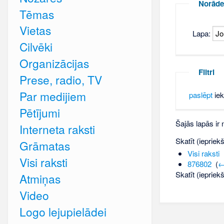
Norāde
Tēmas
Vietas
Lapa:
Cilvēki
Organizācijas
Filtri
Prese, radio, TV
Par medijiem
paslēpt
iek
Pētījumi
Šajās lapās ir
Interneta raksti
Skatīt (iepriek
Grāmatas
Visi raksti
‎
Visi raksti
876802
‎
(
←
Skatīt (iepriek
Atmiņas
Video
Logo lejupielādei