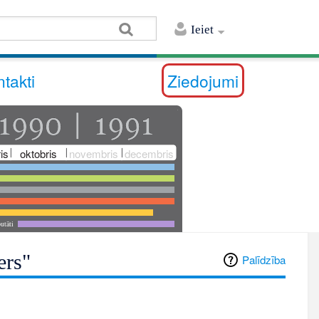
Ieiet
takti
Ziedojumi
is
oktobris
novembris
decembris
utāti
ers"
Palīdzība