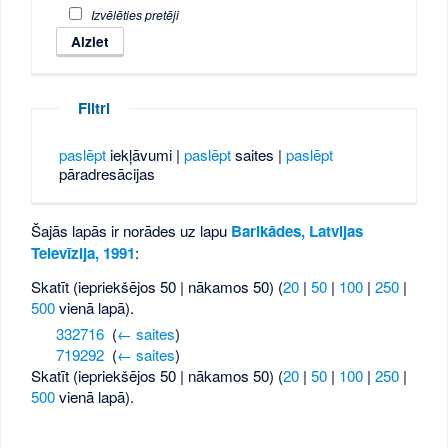
Izvēlēties pretēji
Filtri
paslēpt
iekļāvumi |
paslēpt
saites |
paslēpt
pāradresācijas
Šajās lapās ir norādes uz lapu
Barikādes, Latvijas
Televīzija, 1991
:
Skatīt (iepriekšējos 50 | nākamos 50) (
20
|
50
|
100
|
250
|
500
vienā lapā).
332716
‎
(
← saites
)
719292
‎
(
← saites
)
Skatīt (iepriekšējos 50 | nākamos 50) (
20
|
50
|
100
|
250
|
500
vienā lapā).