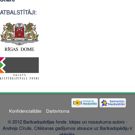
ATBALSTĪTĀJI:
Konfidencialitāte
Darbvirsma
© 2012 Barikadopēdijas fonds. Idejas un nosaukuma autors -
Andrejs Cīrulis. Citēšanas gadījumos atsauce uz Barikadopēdiju ir
obligāta.