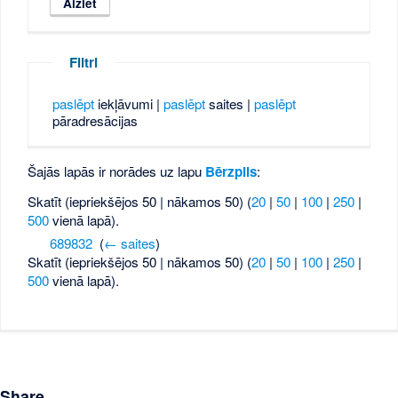
Filtri
paslēpt
iekļāvumi |
paslēpt
saites |
paslēpt
pāradresācijas
Šajās lapās ir norādes uz lapu
Bērzpils
:
Skatīt (iepriekšējos 50 | nākamos 50) (
20
|
50
|
100
|
250
|
500
vienā lapā).
689832
‎
(
← saites
)
Skatīt (iepriekšējos 50 | nākamos 50) (
20
|
50
|
100
|
250
|
500
vienā lapā).
Share