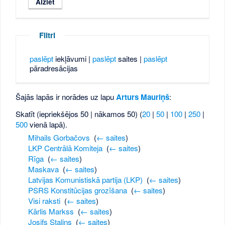
Filtri
paslēpt
iekļāvumi |
paslēpt
saites |
paslēpt
pāradresācijas
Šajās lapās ir norādes uz lapu
Arturs Mauriņš
:
Skatīt (iepriekšējos 50 | nākamos 50) (
20
|
50
|
100
|
250
|
500
vienā lapā).
Mihails Gorbačovs
‎
(
← saites
)
LKP Centrālā Komiteja
‎
(
← saites
)
Rīga
‎
(
← saites
)
Maskava
‎
(
← saites
)
Latvijas Komunistiskā partija (LKP)
‎
(
← saites
)
PSRS Konstitūcijas grozīšana
‎
(
← saites
)
Visi raksti
‎
(
← saites
)
Kārlis Markss
‎
(
← saites
)
Josifs Staļins
‎
(
← saites
)