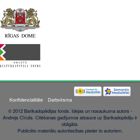
Konfidencialitāte
Darbvirsma
© 2012 Barikadopēdijas fonds. Idejas un nosaukuma autors -
Andrejs Cīrulis. Citēšanas gadījumos atsauce uz Barikadopēdiju ir
obligāta.
Publicēto materiālu autortiesības pieder to autoriem.