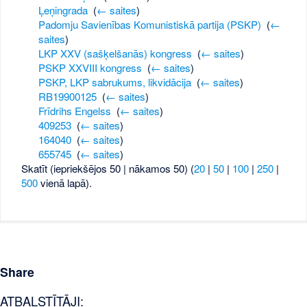
Ļeņingrada
‎
(
← saites
)
Padomju Savienības Komunistiskā partija (PSKP)
‎
(
←
saites
)
LKP XXV (sašķelšanās) kongress
‎
(
← saites
)
PSKP XXVIII kongress
‎
(
← saites
)
PSKP, LKP sabrukums, likvidācija
‎
(
← saites
)
RB19900125
‎
(
← saites
)
Frīdrihs Engelss
‎
(
← saites
)
409253
‎
(
← saites
)
164040
‎
(
← saites
)
655745
‎
(
← saites
)
Skatīt (iepriekšējos 50 | nākamos 50) (
20
|
50
|
100
|
250
|
500
vienā lapā).
Share
ATBALSTĪTĀJI: