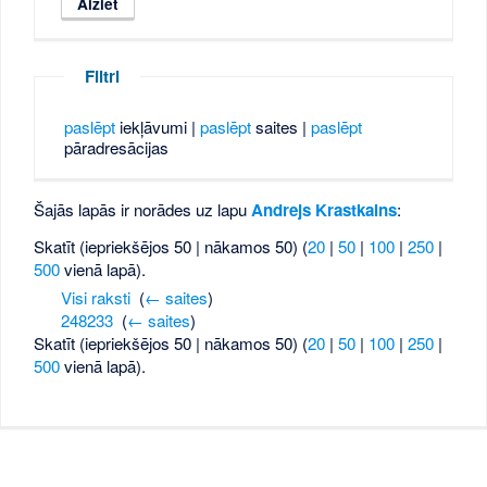
Filtri
paslēpt
iekļāvumi |
paslēpt
saites |
paslēpt
pāradresācijas
Šajās lapās ir norādes uz lapu
Andrejs Krastkalns
:
Skatīt (iepriekšējos 50 | nākamos 50) (
20
|
50
|
100
|
250
|
500
vienā lapā).
Visi raksti
‎
(
← saites
)
248233
‎
(
← saites
)
Skatīt (iepriekšējos 50 | nākamos 50) (
20
|
50
|
100
|
250
|
500
vienā lapā).