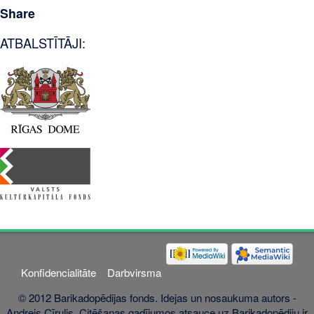
Share
ATBALSTĪTĀJI:
Konfidencialitāte
Darbvirsma
© 2012 Barikadopēdijas fonds. Idejas un nosaukuma autors -
Andrejs Cīrulis. Citēšanas gadījumos atsauce uz Barikadopēdiju ir