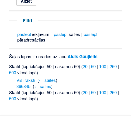
Filtri
paslēpt
iekļāvumi |
paslēpt
saites |
paslēpt
pāradresācijas
Šajās lapās ir norādes uz lapu
Aldis Gaujietis
:
Skatīt (iepriekšējos 50 | nākamos 50) (
20
|
50
|
100
|
250
|
500
vienā lapā).
Visi raksti
‎
(
← saites
)
366845
‎
(
← saites
)
Skatīt (iepriekšējos 50 | nākamos 50) (
20
|
50
|
100
|
250
|
500
vienā lapā).