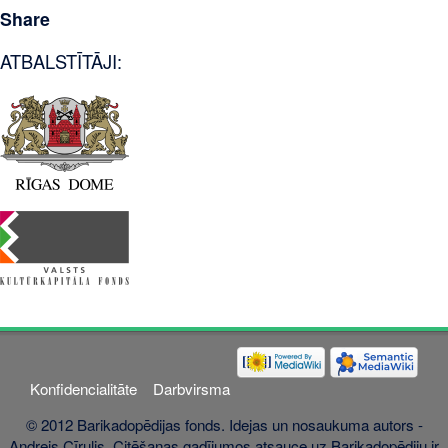
Share
ATBALSTĪTĀJI:
Konfidencialitāte
Darbvirsma
© 2012 Barikadopēdijas fonds. Idejas un nosaukuma autors -
Andrejs Cīrulis. Citēšanas gadījumos atsauce uz Barikadopēdiju ir