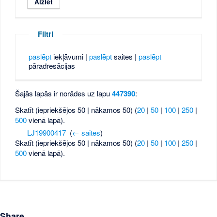
Filtri
paslēpt
iekļāvumi |
paslēpt
saites |
paslēpt
pāradresācijas
Šajās lapās ir norādes uz lapu
447390
:
Skatīt (iepriekšējos 50 | nākamos 50) (
20
|
50
|
100
|
250
|
500
vienā lapā).
LJ19900417
‎
(
← saites
)
Skatīt (iepriekšējos 50 | nākamos 50) (
20
|
50
|
100
|
250
|
500
vienā lapā).
Share