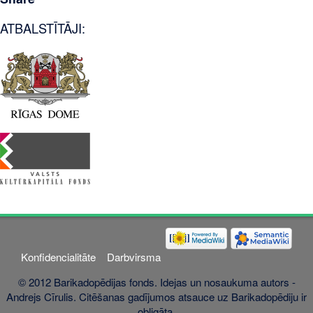
ATBALSTĪTĀJI:
Konfidencialitāte
Darbvirsma
© 2012 Barikadopēdijas fonds. Idejas un nosaukuma autors -
Andrejs Cīrulis. Citēšanas gadījumos atsauce uz Barikadopēdiju ir
obligāta.