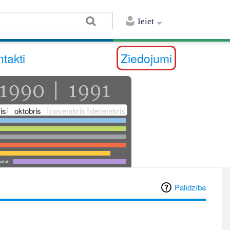
Ieiet
takti
Ziedojumi
is
oktobris
novembris
decembris
utāti
Palīdzība