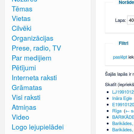
Norāde
Tēmas
Vietas
Lapa:
Cilvēki
Organizācijas
Filtri
Prese, radio, TV
Par medijiem
paslēpt
iek
Pētījumi
Šajās lapās ir
Interneta raksti
Skatīt (iepriek
Grāmatas
LJ1991012
Visi raksti
Ināra Egle
E1991012
Atmiņas
Rīga
‎
(
← sa
Video
BARIKĀDE
Barikādes, 
Logo lejupielādei
Barikādes,