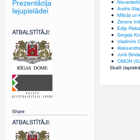
Prezentācija
Nevardarbī
Andris Sla
lejupielādei
Milicija un 
Zenons Ind
Edijs Rieks
ATBALSTĪTĀJI:
Sergejs K
Vladimirs
Aleksandrs
Juris Binda
OMON (SUM
Skatīt (iepriek
Share
ATBALSTĪTĀJI: