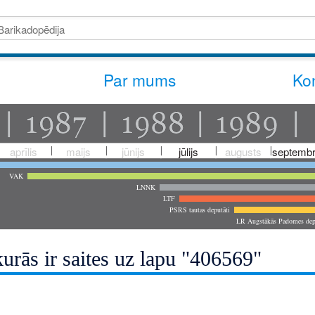
Par mums
Kon
aprīlis
maijs
jūnijs
jūlijs
augusts
septembr
VAK
LNNK
LTF
PSRS tautas deputāti
LR Augstākās Padomes dep
urās ir saites uz lapu "406569"