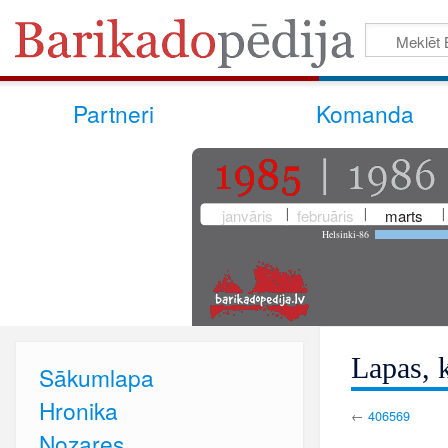
Partneri
Komanda
janvāris
februāris
marts
Helsinki-86
Lapas, k
Sākumlapa
Hronika
←
406569
Nozares