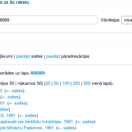
s uz šo rakstu
Vārdtelpa:
ļāvumi |
paslēpt
saites |
paslēpt
pāradresācijas
 norādes uz lapu
406569
:
šējos 50 | nākamos 50) (
20
|
50
|
100
|
250
|
500
vienā lapā).
3
‎
(
← saites
)
‎
(
← saites
)
001
‎
(
← saites
)
ites
)
S, 1991
‎
(
← saites
)
apšaude pie Iekšlietu ministrijas, 1991
‎
(
← saites
)
 pie Ministru Padomes, 1991
‎
(
← saites
)