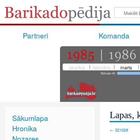
Partneri
Komanda
janvāris
februāris
marts
Helsinki-86
Lapas, k
Sākumlapa
Hronika
←
321028
Nozares