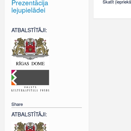
Prezentācija
Skatīt (iepriek
lejupielādei
ATBALSTĪTĀJI:
Share
ATBALSTĪTĀJI: