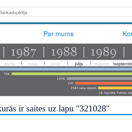
Par mums
Kon
aprīlis
maijs
jūnijs
jūlijs
augusts
septembr
VAK
LNNK
LTF
PSRS tautas deputāti
LR Augstākās Padomes dep
urās ir saites uz lapu "321028"