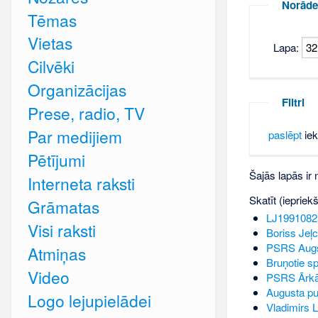
Norāde
Tēmas
Vietas
Lapa:
Cilvēki
Organizācijas
Filtri
Prese, radio, TV
Par medijiem
paslēpt
iek
Pētījumi
Šajās lapās ir
Interneta raksti
Skatīt (iepriek
Grāmatas
LJ1991082
Visi raksti
Boriss Jeļc
PSRS Aug
Atmiņas
Bruņotie s
Video
PSRS Ārkār
Augusta pu
Logo lejupielādei
Vladimirs 