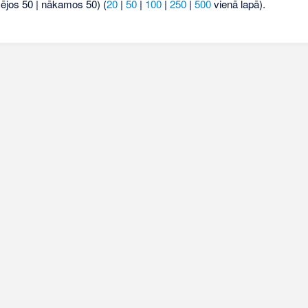
šējos 50 | nākamos 50) (
20
|
50
|
100
|
250
|
500
vienā lapā).