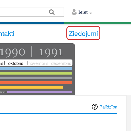
Ieiet
takti
Ziedojumi
is
oktobris
novembris
decembris
utāti
Palīdzība