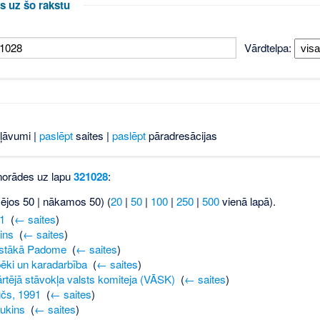
s uz šo rakstu
Vārdtelpa:
ļāvumi |
paslēpt
saites |
paslēpt
pāradresācijas
 norādes uz lapu
321028
:
šējos 50 | nākamos 50) (
20
|
50
|
100
|
250
|
500
vienā lapā).
1
‎
(
← saites
)
ins
‎
(
← saites
)
stākā Padome
‎
(
← saites
)
pēki un karadarbība
‎
(
← saites
)
tējā stāvokļa valsts komiteja (VĀSK)
‎
(
← saites
)
čs, 1991
‎
(
← saites
)
Lukins
‎
(
← saites
)