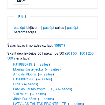
Filtri
paslēpt
iekļāvumi |
paslēpt
saites |
paslēpt
pāradresācijas
Šajās lapās ir norādes uz lapu
156747
:
Skatīt (iepriekšējos 50 | nākamos 50) (
20
|
50
|
100
|
250
|
500
vienā lapā).
PJ19880719
‎
(
← saites
)
Marina Kosteņecka
‎
(
← saites
)
Arnolds Klotiņš
‎
(
← saites
)
E1988071900
‎
(
← saites
)
Rīga
‎
(
← saites
)
Latvijas Tautas fronte (LTF)
‎
(
← saites
)
Visi raksti
‎
(
← saites
)
Jānis Rukšāns
‎
(
← saites
)
LATVIJAS TAUTAS FRONTE, LTF
‎
(
← saites
)