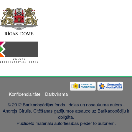
Konfidencialitāte
Darbvirsma
© 2012 Barikadopēdijas fonds. Idejas un nosaukuma autors -
Andrejs Cīrulis. Citēšanas gadījumos atsauce uz Barikadopēdiju ir
obligāta.
Publicēto materiālu autortiesības pieder to autoriem.