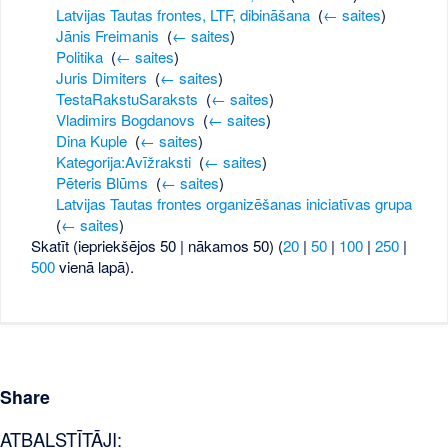
Latvijas Tautas frontes, LTF, dibināšana
‎
(
← saites
)
Jānis Freimanis
‎
(
← saites
)
Politika
‎
(
← saites
)
Juris Dimiters
‎
(
← saites
)
TestaRakstuSaraksts
‎
(
← saites
)
Vladimirs Bogdanovs
‎
(
← saites
)
Dina Kuple
‎
(
← saites
)
Kategorija:Avīžraksti
‎
(
← saites
)
Pēteris Blūms
‎
(
← saites
)
Latvijas Tautas frontes organizēšanas iniciatīvas grupa
‎
(
← saites
)
Skatīt (iepriekšējos 50 | nākamos 50) (
20
|
50
|
100
|
250
|
500
vienā lapā).
Share
ATBALSTĪTĀJI: