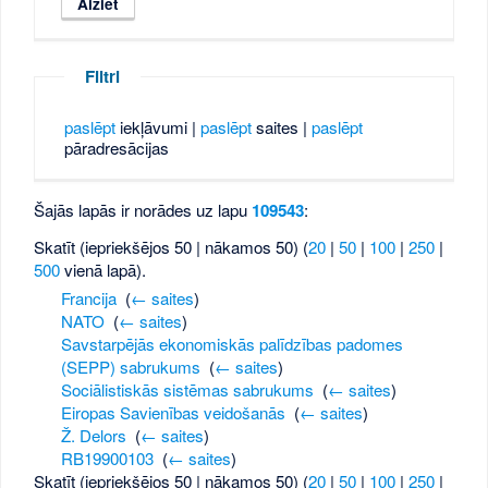
Filtri
paslēpt
iekļāvumi |
paslēpt
saites |
paslēpt
pāradresācijas
Šajās lapās ir norādes uz lapu
109543
:
Skatīt (iepriekšējos 50 | nākamos 50) (
20
|
50
|
100
|
250
|
500
vienā lapā).
Francija
‎
(
← saites
)
NATO
‎
(
← saites
)
Savstarpējās ekonomiskās palīdzības padomes
(SEPP) sabrukums
‎
(
← saites
)
Sociālistiskās sistēmas sabrukums
‎
(
← saites
)
Eiropas Savienības veidošanās
‎
(
← saites
)
Ž. Delors
‎
(
← saites
)
RB19900103
‎
(
← saites
)
Skatīt (iepriekšējos 50 | nākamos 50) (
20
|
50
|
100
|
250
|