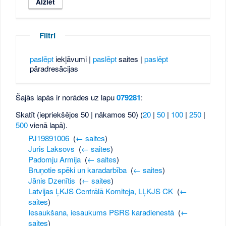
Filtri
paslēpt
iekļāvumi |
paslēpt
saites |
paslēpt
pāradresācijas
Šajās lapās ir norādes uz lapu
079281
:
Skatīt (iepriekšējos 50 | nākamos 50) (
20
|
50
|
100
|
250
|
500
vienā lapā).
PJ19891006
‎
(
← saites
)
Juris Laksovs
‎
(
← saites
)
Padomju Armija
‎
(
← saites
)
Bruņotie spēki un karadarbība
‎
(
← saites
)
Jānis Dzenītis
‎
(
← saites
)
Latvijas ĻKJS Centrālā Komiteja, LĻKJS CK
‎
(
←
saites
)
Iesaukšana, iesaukums PSRS karadienestā
‎
(
←
saites
)