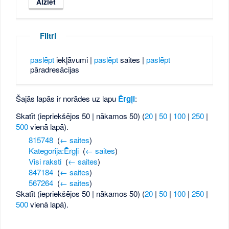
Filtri
paslēpt
iekļāvumi |
paslēpt
saites |
paslēpt
pāradresācijas
Šajās lapās ir norādes uz lapu
Ērgļi
:
Skatīt (iepriekšējos 50 | nākamos 50) (
20
|
50
|
100
|
250
|
500
vienā lapā).
815748
‎
(
← saites
)
Kategorija:Ērgļi
‎
(
← saites
)
Visi raksti
‎
(
← saites
)
847184
‎
(
← saites
)
567264
‎
(
← saites
)
Skatīt (iepriekšējos 50 | nākamos 50) (
20
|
50
|
100
|
250
|
500
vienā lapā).