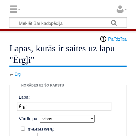
Palīdzība
Lapas, kurās ir saites uz lapu
"Ērgļi"
←
Ērgļi
NORĀDES UZ ŠO RAKSTU
Lapa:
Vārdtelpa:
Izvēlēties pretēji